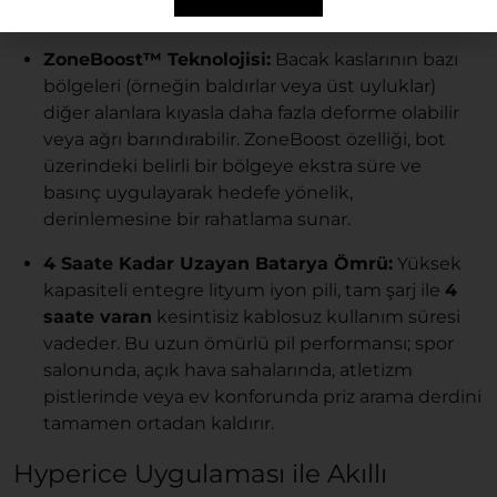
seviyesini kolayca seçebilir.
ZoneBoost™ Teknolojisi:
Bacak kaslarının bazı
bölgeleri (örneğin baldırlar veya üst uyluklar)
diğer alanlara kıyasla daha fazla deforme olabilir
veya ağrı barındırabilir. ZoneBoost özelliği, bot
üzerindeki belirli bir bölgeye ekstra süre ve
basınç uygulayarak hedefe yönelik,
derinlemesine bir rahatlama sunar.
4 Saate Kadar Uzayan Batarya Ömrü:
Yüksek
kapasiteli entegre lityum iyon pili, tam şarj ile
4
saate varan
kesintisiz kablosuz kullanım süresi
vadeder. Bu uzun ömürlü pil performansı; spor
salonunda, açık hava sahalarında, atletizm
pistlerinde veya ev konforunda priz arama derdini
tamamen ortadan kaldırır.
Hyperice Uygulaması ile Akıllı