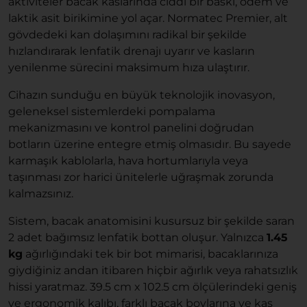
aktiviteler bacak kaslarında ciddi bir baskı, ödem ve
laktik asit birikimine yol açar. Normatec Premier, alt
gövdedeki kan dolaşımını radikal bir şekilde
hızlandırarak lenfatik drenajı uyarır ve kasların
yenilenme sürecini maksimum hıza ulaştırır.
Cihazın sunduğu en büyük teknolojik inovasyon,
geleneksel sistemlerdeki pompalama
mekanizmasını ve kontrol panelini doğrudan
botların üzerine entegre etmiş olmasıdır. Bu sayede
karmaşık kablolarla, hava hortumlarıyla veya
taşınması zor harici ünitelerle uğraşmak zorunda
kalmazsınız.
Sistem, bacak anatomisini kusursuz bir şekilde saran
2 adet bağımsız lenfatik bottan oluşur. Yalnızca
1.45
kg
ağırlığındaki tek bir bot mimarisi, bacaklarınıza
giydiğiniz andan itibaren hiçbir ağırlık veya rahatsızlık
hissi yaratmaz. 39.5 cm x 102.5 cm ölçülerindeki geniş
ve ergonomik kalıbı, farklı bacak boylarına ve kas