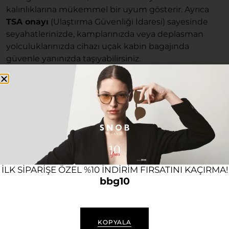
kalınlıklarına mükemmel bir uyum gösterir. Ayrıca
TSA onayı
(Ulaştırma Güvenliği İdaresi) sayesinde
seyahatlerinizde, kamplarınızda veya deplasman
yolculuklarınızda cihazı uçak kabin bagajında
güvenle yanınızda taşıyabilirsiniz.
ZoneBoost™ Teknolojisi ve Üstün
Kompresyon Gücü
Normatec Premier, kas dokularının değişken
ihtiyaçlarına ve bölgesel hassasiyetlere milimetrik
çözümler sunmak adına akıllı mühendislik
altyapısıyla donatılmıştır:
ILK SIPARIŞE ÖZEL %10 INDIRIM FIRSATINI KAÇIRMA!
7 Seviye Gelişmiş Kompresyon:
Hafif bir
bbg10
dinlenme masajından, en yoğun antrenman
sonrası derin doku lenf drenajına kadar uzanan 7
farklı basınç kademesi sunar. Kullanıcı, kaslarının
KOPYALA
yorgunluk durumuna göre en ideal basınç