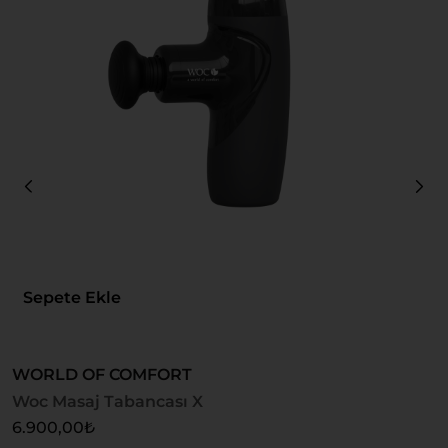
Sepete Ekle
WORLD OF COMFORT
W
Woc Masaj Tabancası X
W
6.900,00
₺
6