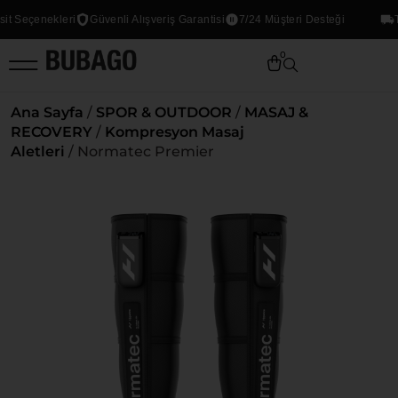
eçenekleri
Güvenli Alışveriş Garantisi
7/24 Müşteri Desteği
Tüm 
0
Ana Sayfa
/
SPOR & OUTDOOR
/
MASAJ &
RECOVERY
/
Kompresyon Masaj
Aletleri
/ Normatec Premier