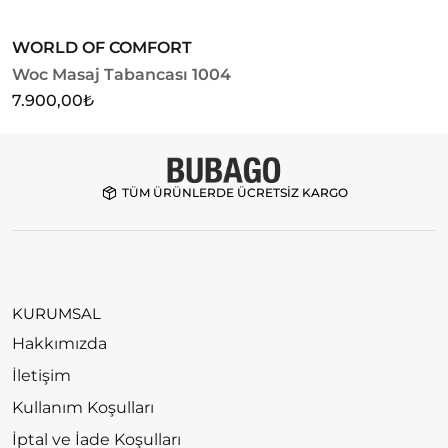
WORLD OF COMFORT
H
Woc Masaj Tabancası 1004
V
7.900,00
₺
2
TÜM ÜRÜNLERDE ÜCRETSİZ KARGO
KURUMSAL
Hakkımızda
İletişim
Kullanım Koşulları
İptal ve İade Koşulları