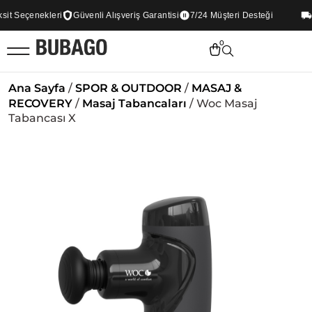
 Seçenekleri
Güvenli Alışveriş Garantisi
7/24 Müşteri Desteği
Tüm
0
Ana Sayfa
/
SPOR & OUTDOOR
/
MASAJ &
RECOVERY
/
Masaj Tabancaları
/ Woc Masaj
Tabancası X