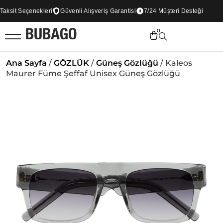
sit Seçenekleri
Güvenli Alışveriş Garantisi
7/24 Müşteri Desteği
0
Ana Sayfa
/
GÖZLÜK
/
Güneş Gözlüğü
/ Kaleos
Maurer Füme Şeffaf Unisex Güneş Gözlüğü