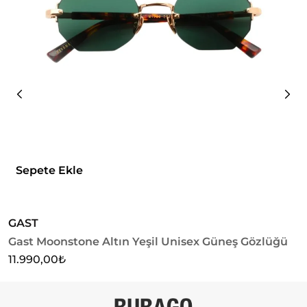
Sepete Ekle
GAST
G
Gast Moonstone Altın Yeşil Unisex Güneş Gözlüğü
G
11.990,00
₺
1