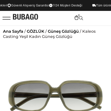
eri
Güvenli Alışveriş Garantisi
7/24 Müşteri Desteği
Tüm ürünlerd
0
Ana Sayfa
/
GÖZLÜK
/
Güneş Gözlüğü
/ Kaleos
Casting Yeşil Kadın Güneş Gözlüğü