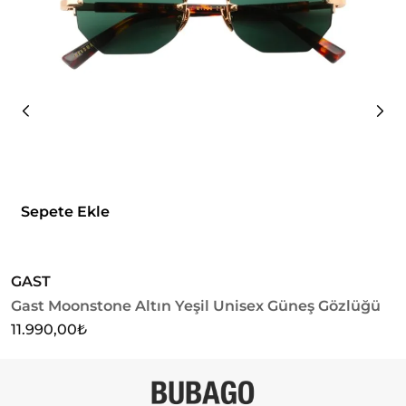
Sepete Ekle
GAST
G
Gast Moonstone Altın Yeşil Unisex Güneş Gözlüğü
G
11.990,00
₺
1