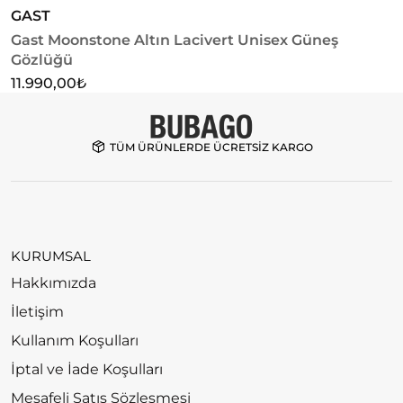
GAST
G
Gast Moonstone Altın Lacivert Unisex Güneş
G
Gözlüğü
1
11.990,00
₺
TÜM ÜRÜNLERDE ÜCRETSİZ KARGO
KURUMSAL
Hakkımızda
İletişim
Kullanım Koşulları
İptal ve İade Koşulları
Mesafeli Satış Sözleşmesi