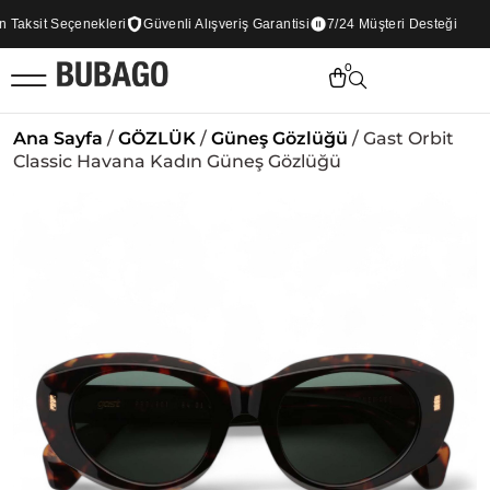
aksit Seçenekleri
Güvenli Alışveriş Garantisi
7/24 Müşteri Desteği
0
Ana Sayfa
/
GÖZLÜK
/
Güneş Gözlüğü
/ Gast Orbit
Classic Havana Kadın Güneş Gözlüğü