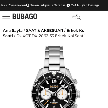
ksit Seçenekleri
Güvenli Alışveriş Garantisi
7/24 Müşteri Desteği
0
Ana Sayfa
/
SAAT & AKSESUAR
/
Erkek Kol
Saati
/ DUXOT DX-2062-33 Erkek Kol Saati