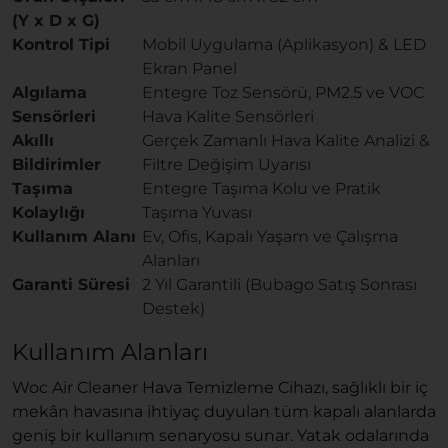
(Y x D x G)
Kontrol Tipi
Mobil Uygulama (Aplikasyon) & LED
Ekran Panel
Algılama
Entegre Toz Sensörü, PM2.5 ve VOC
Sensörleri
Hava Kalite Sensörleri
Akıllı
Gerçek Zamanlı Hava Kalite Analizi &
Bildirimler
Filtre Değişim Uyarısı
Taşıma
Entegre Taşıma Kolu ve Pratik
Kolaylığı
Taşıma Yuvası
Kullanım Alanı
Ev, Ofis, Kapalı Yaşam ve Çalışma
Alanları
Garanti Süresi
2 Yıl Garantili (Bubago Satış Sonrası
Destek)
Kullanım Alanları
Woc Air Cleaner Hava Temizleme Cihazı, sağlıklı bir iç
mekân havasına ihtiyaç duyulan tüm kapalı alanlarda
geniş bir kullanım senaryosu sunar. Yatak odalarında