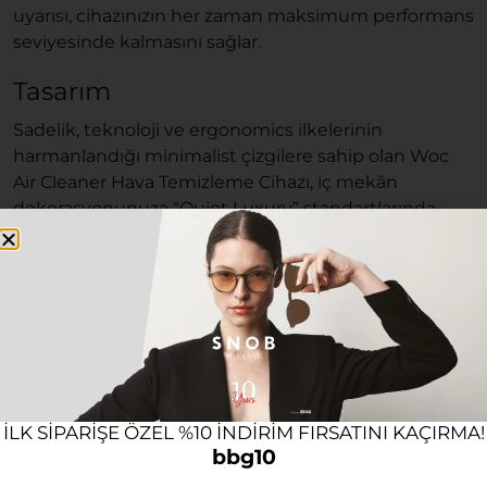
uyarısı, cihazınızın her zaman maksimum performans
seviyesinde kalmasını sağlar.
Tasarım
Sadelik, teknoloji ve ergonomics ilkelerinin
harmanlandığı minimalist çizgilere sahip olan Woc
Air Cleaner Hava Temizleme Cihazı, iç mekân
dekorasyonunuza “Quiet Luxury” standartlarında
rafine bir şıklık katar. Modern ve kompakt yapısı
sayesinde oda içerisinde minimum alan kaplarken
yüksek hava sirkülasyonu sağlar. Entegre taşıma
kolu ve pratik taşıma yuvası, cihazı odalar arasında
zahmetsizce taşıma ve konumlandırma özgürlüğü
tanır. Ön yüzeyde yer alan kullanıcı dostu LED ekran,
anlık hava kalitesi durumunu ve cihazın çalışma
modlarını net, estetik ve akıcı bir görsel arayüzle
ILK SIPARIŞE ÖZEL %10 INDIRIM FIRSATINI KAÇIRMA!
kullanıcıya sunar.
bbg10