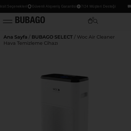
t Seçenekleri
Güvenli Alışveriş Garantisi
7/24 Müşteri Desteği
Tü
0
Ana Sayfa
/
BUBAGO SELECT
/ Woc Air Cleaner
Hava Temizleme Cihazı