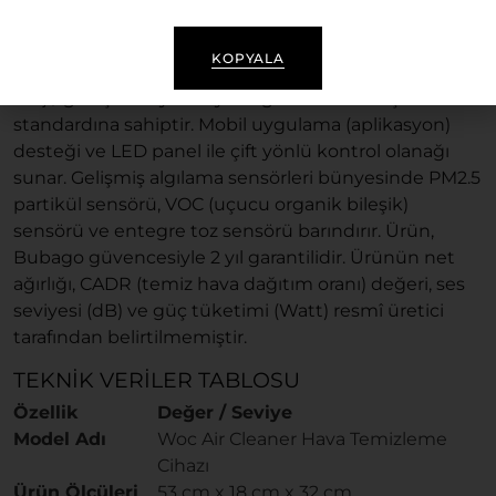
Teknik Özellikler
Woc Air Cleaner Hava Temizleme Cihazı,
$53 \text{
KOPYALA
cm}$
yükseklik,
$18 \text{ cm}$
derinlik ve
$32 \text{
cm}$
genişlik boyutlarıyla ergonomik bir ölçü
standardına sahiptir. Mobil uygulama (aplikasyon)
desteği ve LED panel ile çift yönlü kontrol olanağı
sunar. Gelişmiş algılama sensörleri bünyesinde PM2.5
partikül sensörü, VOC (uçucu organik bileşik)
sensörü ve entegre toz sensörü barındırır. Ürün,
Bubago güvencesiyle 2 yıl garantilidir. Ürünün net
ağırlığı, CADR (temiz hava dağıtım oranı) değeri, ses
seviyesi (dB) ve güç tüketimi (Watt) resmî üretici
tarafından belirtilmemiştir.
TEKNIK VERILER TABLOSU
Özellik
Değer / Seviye
Model Adı
Woc Air Cleaner Hava Temizleme
Cihazı
Ürün Ölçüleri
53 cm x 18 cm x 32 cm