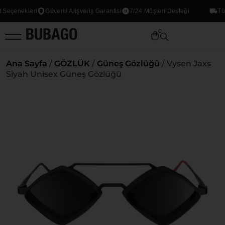
eçenekleri
Güvenli Alışveriş Garantisi
7/24 Müşteri Desteği
Tüm 
0
Ana Sayfa
/
GÖZLÜK
/
Güneş Gözlüğü
/ Vysen Jaxs
Siyah Unisex Güneş Gözlüğü