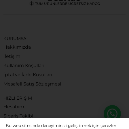
TÜM ÜRÜNLERDE ÜCRETSİZ KARGO
KURUMSAL
Hakkımızda
İletişim
Kullanım Koşulları
İptal ve İade Koşulları
Mesafeli Satış Sözleşmesi
HIZLI ERİŞİM
Hesabım
Sipariş Takibi
Bu web sitesinde deneyiminizi geliştirmek için çerezler