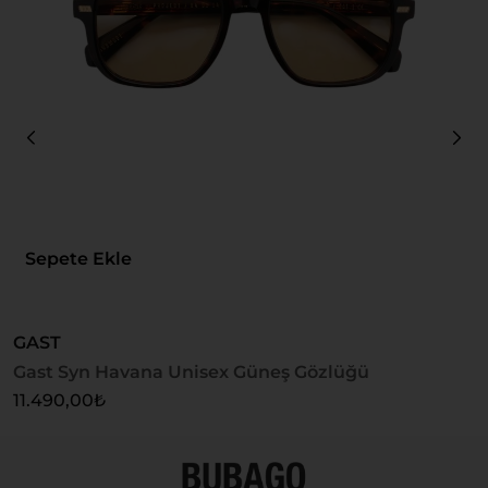
Sepete Ekle
GAST
K
Gast Syn Havana Unisex Güneş Gözlüğü
K
11.490,00
₺
6