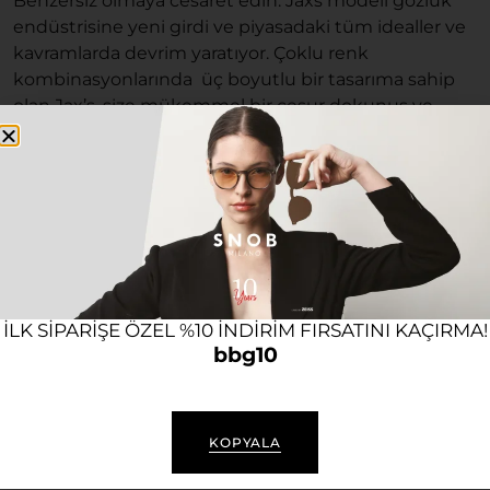
Benzersiz olmaya cesaret edin. Jaxs modeli gözlük
endüstrisine yeni girdi ve piyasadaki tüm idealler ve
kavramlarda devrim yaratıyor. Çoklu renk
kombinasyonlarında üç boyutlu bir tasarıma sahip
olan Jax’s, size mükemmel bir cesur dokunuş ve
görünüm kazandıracak. Güneş gözlüğü
gardırobunuzu iddialı güneş gözlüklerimizle
yükseltin.
Kullanım alanı: Günlük kullanıma uygun, bir çok tarz
ile uyum sağlayan ve İtalya ‘da üretilmiş VYSEN
Jaxs vazgeçemediğiniz ihtişamlı ve lüks
aksesuarlarınızın başında gelecek.
ILK SIPARIŞE ÖZEL %10 INDIRIM FIRSATINI KAÇIRMA!
bbg10
Jaxs deri kutusu, markaya özel gözlük bezi ile gelir.
Ürünü kullandığınız süre boyunca Bubago olarak her
zaman yeni ürünler, ürün desteği konusunda destek
KOPYALA
olacağız.