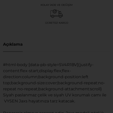
KOLAY İADE VE DEĞIŞIM
ÜCRETSIZ KARGO
Açıklama
#html-body [data-pb-style=SV4R1BV]{justify-
content:flex-start;display:flex;flex-
direction:column;background-position:left
top;background-size:cover;background-repeat:no-
repeat no-repeat;background-attachment:scroll}
Siyah paslanmaz çelik ve siyah UV korumalı camı ile
VYSEN Jaxs hayatınıza tarz katacak.