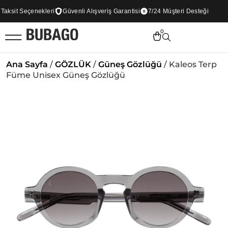
ksit Seçenekleri
Güvenli Alışveriş Garantisi
7/24 Müşteri Desteği
0
Ana Sayfa
/
GÖZLÜK
/
Güneş Gözlüğü
/ Kaleos Terp
Füme Unisex Güneş Gözlüğü