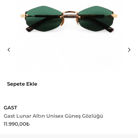
Sepete Ekle
GAST
K
Gast Lunar Altın Unisex Güneş Gözlüğü
K
G
11.990,00
₺
1