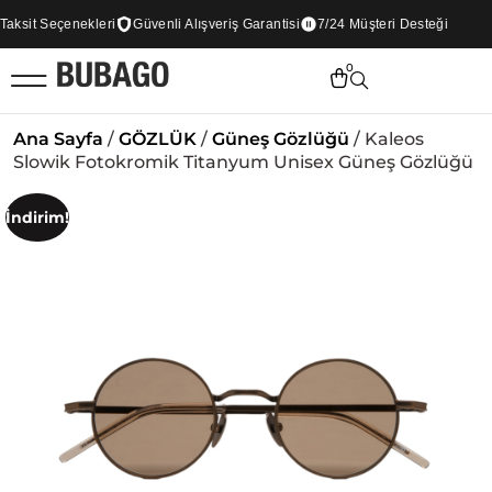
sit Seçenekleri
Güvenli Alışveriş Garantisi
7/24 Müşteri Desteği
0
Ana Sayfa
/
GÖZLÜK
/
Güneş Gözlüğü
/ Kaleos
Slowik Fotokromik Titanyum Unisex Güneş Gözlüğü
İndirim!