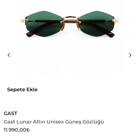
Sepete Ekle
GAST
G
Gast Lunar Altın Unisex Güneş Gözlüğü
G
11.990,00
₺
1