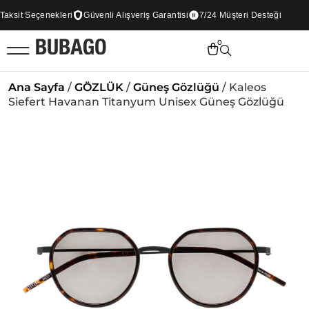
sit Seçenekleri
Güvenli Alışveriş Garantisi
7/24 Müşteri Desteği
0
Ana Sayfa
/
GÖZLÜK
/
Güneş Gözlüğü
/ Kaleos
Siefert Havanan Titanyum Unisex Güneş Gözlüğü