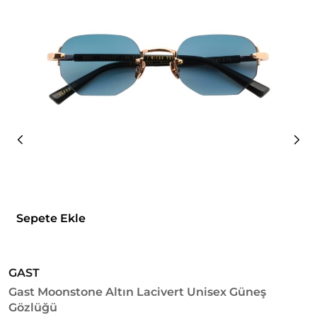
Sepete Ekle
GAST
G
Gast Moonstone Altın Lacivert Unisex Güneş
G
Gözlüğü
1