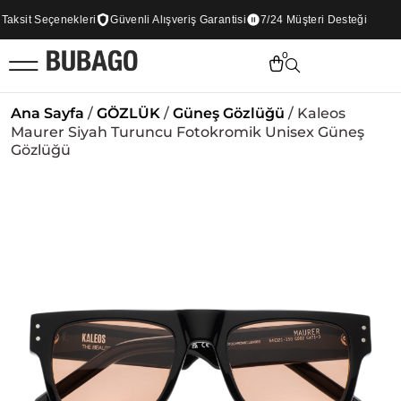
ksit Seçenekleri
Güvenli Alışveriş Garantisi
7/24 Müşteri Desteği
0
Ana Sayfa
/
GÖZLÜK
/
Güneş Gözlüğü
/ Kaleos
Maurer Siyah Turuncu Fotokromik Unisex Güneş
Gözlüğü