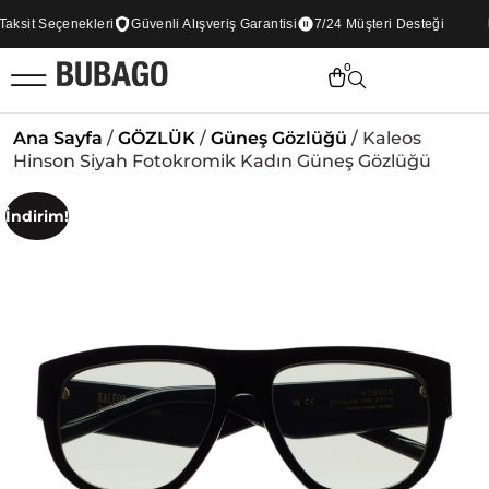
sit Seçenekleri
Güvenli Alışveriş Garantisi
7/24 Müşteri Desteği
0
Ana Sayfa
/
GÖZLÜK
/
Güneş Gözlüğü
/ Kaleos
Hinson Siyah Fotokromik Kadın Güneş Gözlüğü
İndirim!