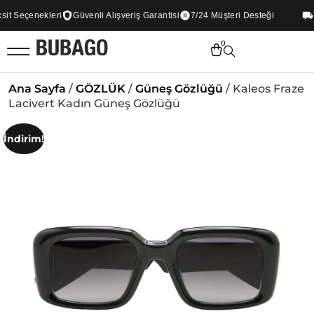
t Seçenekleri
Güvenli Alışveriş Garantisi
7/24 Müşteri Desteği
Tü
0
Ana Sayfa
/
GÖZLÜK
/
Güneş Gözlüğü
/ Kaleos Fraze
Lacivert Kadın Güneş Gözlüğü
İndirim!