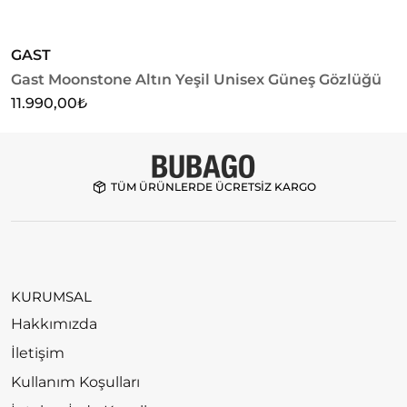
GAST
G
Gast Moonstone Altın Yeşil Unisex Güneş Gözlüğü
G
G
11.990,00
₺
1
TÜM ÜRÜNLERDE ÜCRETSİZ KARGO
KURUMSAL
Hakkımızda
İletişim
Kullanım Koşulları