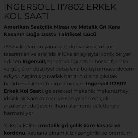
INGERSOLL I17802 ERKEK
KOL SAATI
Amerikan Saatçilik Mirası ve Metalik Gri Kare
Kasanın Doğa Dostu Taktiksel Gücü
1892 yılından bu yana saat dünyasında özgün
tasarımları ve erişilebilir lüks anlayışıyla ikonik bir yer
edinen
Ingersoll
, zanaatkarlığı ezber bozan formlar
ve güçlü endüstriyel detaylarla buluşturmaya devam
ediyor. Alışılmış yuvarlak hatların dışına çıkarak
bilekte sarsılmaz bir imza bırakan
Ingersoll I17802
Erkek Kol Saati
, geleneksel mekanik mekanizmayı
iddialı bir kare mimari ve son yılların en çok
arzulanan, doğadan ilham alan renk paletleriyle
harmanlıyor.
Yüksek kaliteli
metalik gri çelik kare kasası ve
kordonu
, kadrana dinamik bir zenginlik ve premium