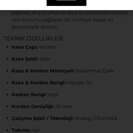
5 ATM Su Geçirmezlik:
Günlük kullanımda
yağmur, el-yüz yıkama veya su sıçramalarına karşı
tam koruma sağlayan 50 metreye kadar su
geçirmezlik direnci.
TEKNIK ÖZELLIKLER:
Kasa Çapı:
45 mm
Kasa Şekli:
Kare
Kasa & Kordon Materyali:
Paslanmaz Çelik
Kasa & Kordon Rengi:
Metalik Gri
Kadran Rengi:
Yeşil
Kordon Genişliği:
26 mm
Çalışma Şekli / Teknoloji:
Analog / Otomatik
Takvim:
Var