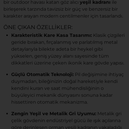
bir outdoor havası katan göz alıcı
yeşil kadranı
ile
birleşerek tarzında tavizsiz bir güç ve benzersiz bir
karakter arayan modern centilmenler için tasarlandı.
ÖNE ÇIKAN ÖZELLIKLER:
Karakteristik Kare Kasa Tasarımı:
Klasik çizgileri
geride bırakan, fırçalanmış ve parlatılmış metal
detaylarıyla bilekte adeta bir heykel gibi
yükselen, geniş yüzey alanı sayesinde tüm
dikkatleri üzerine çeken ikonik kare gövde yapısı.
Güçlü Otomatik Teknoloji:
Pil değişimine ihtiyaç
duymadan, bileğinizin doğal hareketiyle kendi
kendini kuran ve saat mühendisliğinin o
büyüleyici mekanik dünyasını sonuna kadar
hissettiren otomatik mekanizma.
Zengin Yeşil ve Metalik Gri Uyumu:
Metalik gri
çelik gövdenin endüstriyel gücü ile ışık açılarına
göre derinleşen orman yeşili kadranın yakaladığı