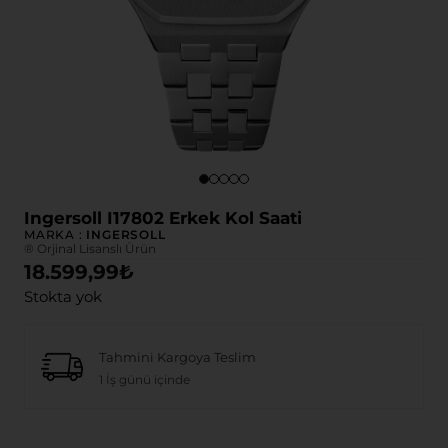
Ingersoll I17802 Erkek Kol Saati
MARKA :
INGERSOLL
® Orjinal Lisanslı Ürün
18.599,99
₺
Stokta yok
Tahmini Kargoya Teslim
1 İş günü içinde