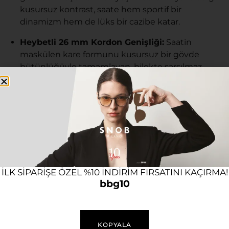
kusursuz kontrast, saate hem sportif bir
dinamizm hem de lüks bir cazibe katar.
Heybetli 26 mm Kordon Genişliği:
Saatin
maskülen kare formunu kusursuz bir gövde
bütünlüğüyle tamamlayan, bilekte sarsılmaz,
dengeli ve oldukça güçlü bir duruş sergileyen 26
mm genişliğinde premium çelik kordon.
Maksimalist ve İddialı Boyutlar:
45 mm kare
kasa çapı, köşeli formun getirdiği geniş kadran
yüzeyiyle birleşerek serinin en hacimli, cesur ve
ben buradayım diyen modellerinden biri olarak
öne çıkar.
ILK SIPARIŞE ÖZEL %10 INDIRIM FIRSATINI KAÇIRMA!
Fonksiyonel Takvim Göstergesi:
Kadran içerisine
bbg10
zarif bir şekilde konumlandırılmış, günün tarihini
anlık olarak takip etmenizi sağlayan pratik takvim
penceresi.
KOPYALA