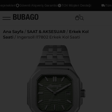
nekleri
Güvenli Alışveriş Garantisi
7/24 Müşteri Desteği
Tüm ürün
0
Ana Sayfa
/
SAAT & AKSESUAR
/
Erkek Kol
Saati
/ Ingersoll I17802 Erkek Kol Saati