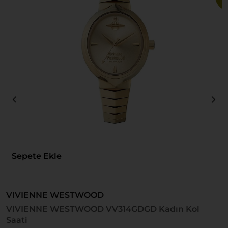
Sepete Ekle
VIVIENNE WESTWOOD
V
VIVIENNE WESTWOOD VV314GDGD Kadın Kol
V
Saati
S