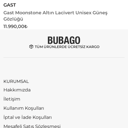
GAST
K
Gast Moonstone Altın Lacivert Unisex Güneş
K
Gözlüğü
G
11.990,00
₺
1
TÜM ÜRÜNLERDE ÜCRETSİZ KARGO
KURUMSAL
Hakkımızda
İletişim
Kullanım Koşulları
İptal ve İade Koşulları
Mesafeli Satış Sözleşmesi