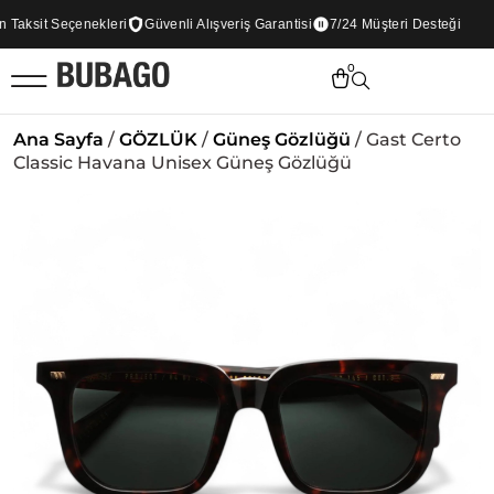
aksit Seçenekleri
Güvenli Alışveriş Garantisi
7/24 Müşteri Desteği
0
Ana Sayfa
/
GÖZLÜK
/
Güneş Gözlüğü
/ Gast Certo
Classic Havana Unisex Güneş Gözlüğü