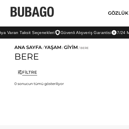
GÖZLÜK
a Varan Taksit Seçenekleri
Güvenli Alışveriş Garantisi
7/24 Mü
ANA SAYFA
YAŞAM
GİYİM
/
/
/ BERE
BERE
FILTRE
0 sonucun tümü gösteriliyor