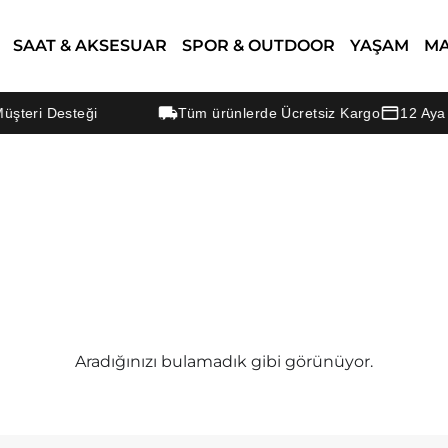
SAAT & AKSESUAR
SPOR & OUTDOOR
YAŞAM
M
şteri Desteği
Tüm ürünlerde Ücretsiz Kargo
12 Aya V
Aradığınızı bulamadık gibi görünüyor.