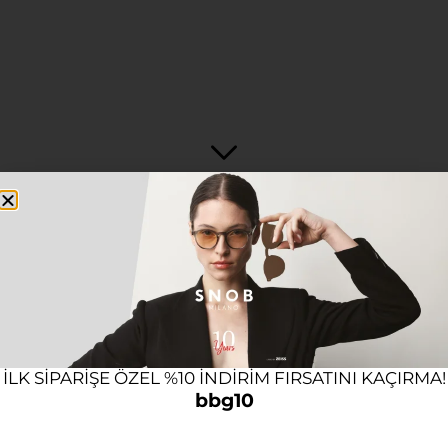
HOME ELEMENTS
ILK SIPARIŞE ÖZEL %10 INDIRIM FIRSATINI KAÇIRMA!
bbg10