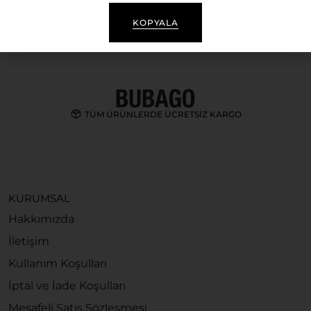
ÖNE ÇIKAN ÜRÜNLER
KOPYALA
TÜM ÜRÜNLERDE ÜCRETSİZ KARGO
KURUMSAL
Hakkımızda
İletişim
Kullanım Koşulları
İptal ve İade Koşulları
Mesafeli Satış Sözleşmesi