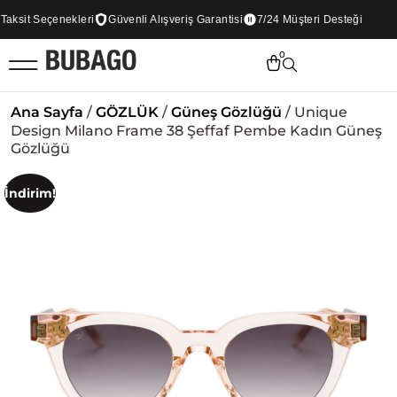
ksit Seçenekleri
Güvenli Alışveriş Garantisi
7/24 Müşteri Desteği
0
Ana Sayfa
/
GÖZLÜK
/
Güneş Gözlüğü
/ Unique
Design Milano Frame 38 Şeffaf Pembe Kadın Güneş
Gözlüğü
İndirim!