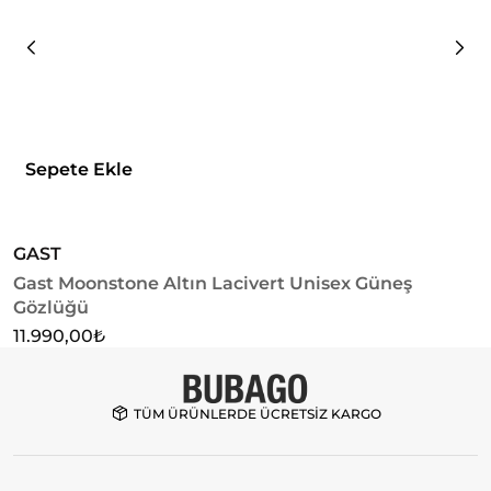
Sepete Ekle
GAST
G
Gast Moonstone Altın Lacivert Unisex Güneş
G
Gözlüğü
1
11.990,00
₺
TÜM ÜRÜNLERDE ÜCRETSİZ KARGO