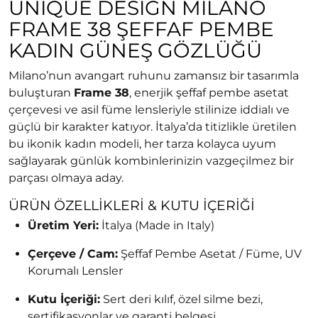
UNIQUE DESIGN MILANO
FRAME 38 ŞEFFAF PEMBE
KADIN GÜNEŞ GÖZLÜĞÜ
Milano’nun avangart ruhunu zamansız bir tasarımla
buluşturan
Frame 38
, enerjik şeffaf pembe asetat
çerçevesi ve asil füme lensleriyle stilinize iddialı ve
güçlü bir karakter katıyor. İtalya’da titizlikle üretilen
bu ikonik kadın modeli, her tarza kolayca uyum
sağlayarak günlük kombinlerinizin vazgeçilmez bir
parçası olmaya aday.
ÜRÜN ÖZELLIKLERI & KUTU İÇERIĞI
Üretim Yeri:
İtalya (Made in Italy)
Çerçeve / Cam:
Şeffaf Pembe Asetat / Füme, UV
Korumalı Lensler
Kutu İçeriği:
Sert deri kılıf, özel silme bezi,
sertifikasyonlar ve garanti belgesi.