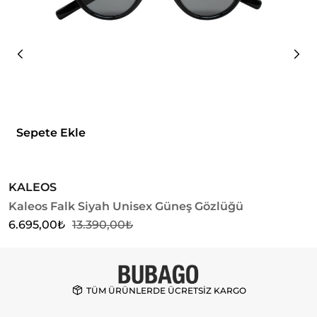
Sepete Ekle
KALEOS
G
Kaleos Falk Siyah Unisex Güneş Gözlüğü
G
6.695,00
₺
13.390,00
₺
1
TÜM ÜRÜNLERDE ÜCRETSİZ KARGO