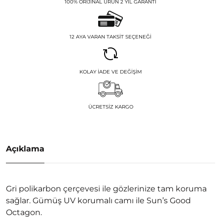
100% ORIJINAL ÜRÜN 2 YIL GARANTI
12 AYA VARAN TAKSIT SEÇENEĞI
KOLAY İADE VE DEĞIŞIM
ÜCRETSIZ KARGO
Açıklama
Gri polikarbon çerçevesi ile gözlerinize tam koruma
sağlar. Gümüş UV korumalı camı ile Sun’s Good
Octagon.