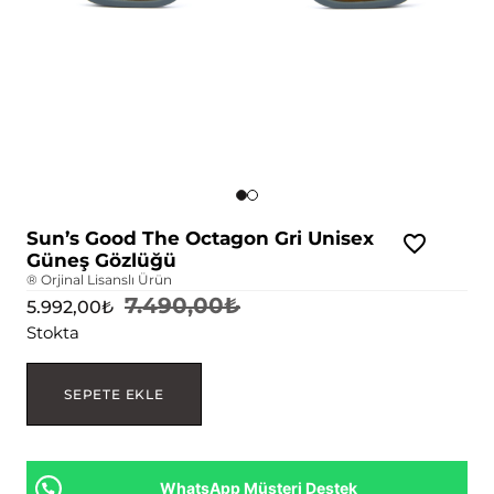
Sun’s Good The Octagon Gri Unisex
Güneş Gözlüğü
® Orjinal Lisanslı Ürün
7.490,00
₺
5.992,00
₺
Stokta
SEPETE EKLE
WhatsApp Müşteri Destek