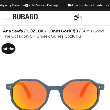
şveriş Garantisi
7/24 Müşteri Desteği
Tüm ürünlerde Ücretsiz Karg
0
Ana Sayfa
/
GÖZLÜK
/
Güneş Gözlüğü
/ Sun’s Good
The Octagon Gri Unisex Güneş Gözlüğü
İndirim!