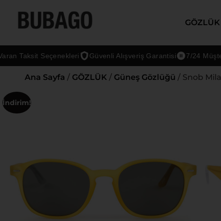
GÖZLÜK
 Taksit Seçenekleri
Güvenli Alışveriş Garantisi
7/24 Müşteri D
Ana Sayfa
/
GÖZLÜK
/
Güneş Gözlüğü
/ Snob Mila
İndirim!