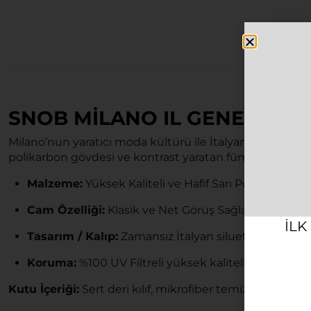
SNOB MILANO IL GENERALE 
Milano’nun yaratıcı moda kültürü ile İtalyan tasarım tekn
polikarbon gövdesi ve kontrast yaratan füme lensleriyl
Malzeme:
Yüksek Kaliteli ve Hafif Sarı Polikarbon Ç
Cam Özelliği:
Klasik ve Net Görüş Sağlayan Füme 
ILK
Tasarım / Kalıp:
Zamansız İtalyan silueti, %100 Un
Koruma:
%100 UV Filtreli yüksek kaliteli lüks lensle
Kutu İçeriği:
Sert deri kılıf, mikrofiber temizleme bezi, 