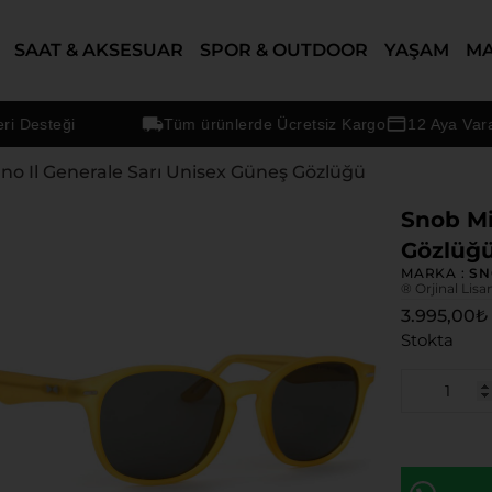
SAAT & AKSESUAR
SPOR & OUTDOOR
YAŞAM
M
esteği
Tüm ürünlerde Ücretsiz Kargo
12 Aya Varan Ta
no Il Generale Sarı Unisex Güneş Gözlüğü
Snob Mi
Gözlüğ
MARKA :
SN
® Orjinal Lisa
3.995,00
₺
Stokta