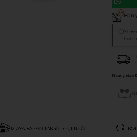
Hangi
Showr
hizmet
1
Siparişinize 
Kıl
12 AYA VARAN TAKSIT SEÇENEĞI
KOL