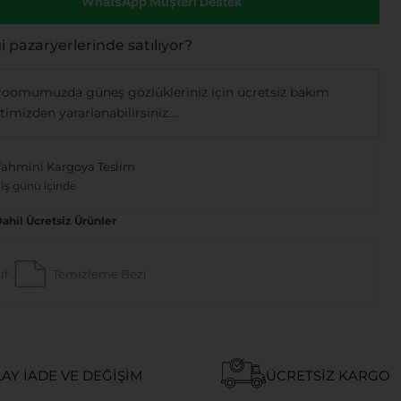
WhatsApp Müşteri Destek
 pazaryerlerinde satılıyor?
oomumuzda güneş gözlükleriniz için ücretsiz bakım
imizden yararlanabilirsiniz....
Tahmini Kargoya Teslim
 İş günü içinde
Dahil Ücretsiz Ürünler
ıf
Temizleme Bezi
AY İADE VE DEĞIŞIM
ÜCRETSIZ KARGO