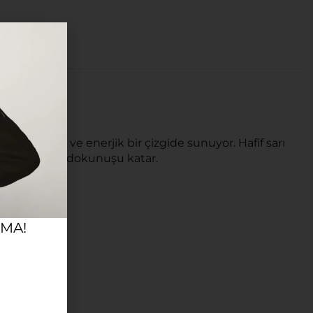
çi, dinamik ve enerjik bir çizgide sunuyor. Hafif sarı
n bir İtalyan dokunuşu katar.
RMA!