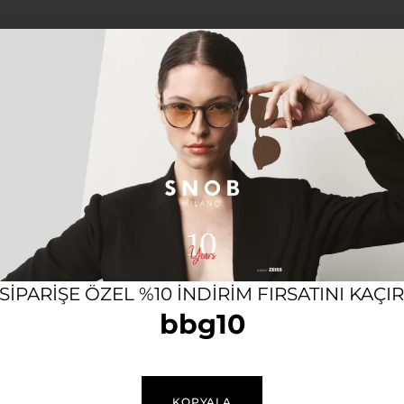
Açıklama
Ek bilgi
SARI UNISEX GÜNEŞ GÖZLÜĞÜ
olojisini buluşturan Il Generale, geleneksel hatları yenilik
e günün her saati tarzınıza güçlü, dikkat çekici ve moder
erçeve Yapısı
Lensler
 SIPARIŞE ÖZEL %10 INDIRIM FIRSATINI KAÇI
isex ve ergonomik yapı
bbg10
r
sertifikasyonlar ve garanti belgesi.
KOPYALA