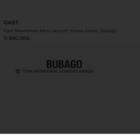
GAST
Gast Moonstone Altın Lacivert Unisex Güneş Gözlüğü
11.990,00
₺
TÜM ÜRÜNLERDE ÜCRETSİZ KARGO