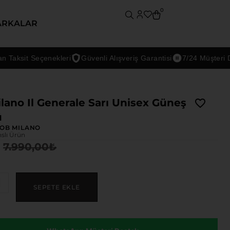
0
ARKALAR
ksit Seçenekleri
Güvenli Alışveriş Garantisi
7/24 Müşteri Dest
lano Il Generale Sarı Unisex Güneş
ü
OB MILANO
nslı Ürün
7.990,00
₺
SEPETE EKLE