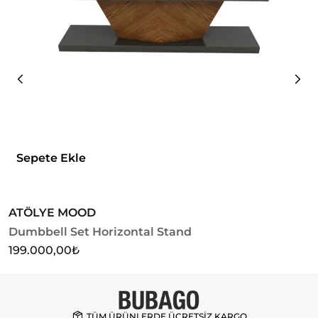
Sepete Ekle
ATÖLYE MOOD
A
Dumbbell Set Horizontal Stand
D
199.000,00
₺
1
TÜM ÜRÜNLERDE ÜCRETSİZ KARGO