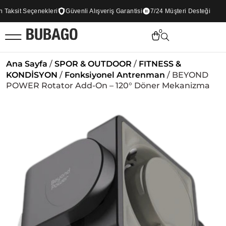
aksit Seçenekleri
Güvenli Alışveriş Garantisi
7/24 Müşteri Desteği
0
Ana Sayfa
/
SPOR & OUTDOOR
/
FITNESS &
KONDİSYON
/
Fonksiyonel Antrenman
/ BEYOND
POWER Rotator Add-On – 120° Döner Mekanizma