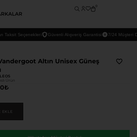
0
ARKALAR
sit Seçenekleri
Güvenli Alışveriş Garantisi
7/24 Müşteri Deste
Vandergoot Altın Unisex Güneş
ü
LEOS
nslı Ürün
00
₺
E EKLE