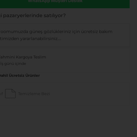
WhatsApp Müşteri Destek
 pazaryerlerinde satılıyor?
oomumuzda güneş gözlükleriniz için ücretsiz bakım
imizden yararlanabilirsiniz....
Tahmini Kargoya Teslim
 İş günü içinde
Dahil Ücretsiz Ürünler
ıf
Temizleme Bezi