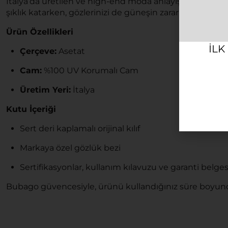
İtalya’da üretilen ve high-end moda anlayışını yansıta
şıklık katarken, gözlerinizi de güneşin zararlı etkilerind
Ürün Özellikleri
ILK
Çerçeve:
Asetat
Cam:
%100 UV Korumalı Cam
Üretim Yeri:
İtalya
Kutu İçeriği
Sert deri kaplamalı orijinal kılıf
Markaya özel gözlük bezi
Sertifikasyonlar, kullanım kılavuzu ve garanti belges
Bubago güvencesiyle, ürünü kullandığınız süre boyunc