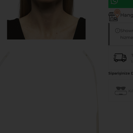
Hangi
Showr
hizmet
1
Siparişinize 
Kıl