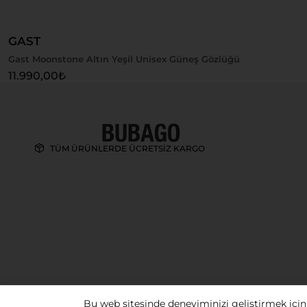
GAST
Gast Moonstone Altın Yeşil Unisex Güneş Gözlüğü
11.990,00
₺
TÜM ÜRÜNLERDE ÜCRETSİZ KARGO
Bu web sitesinde deneyiminizi geliştirmek için