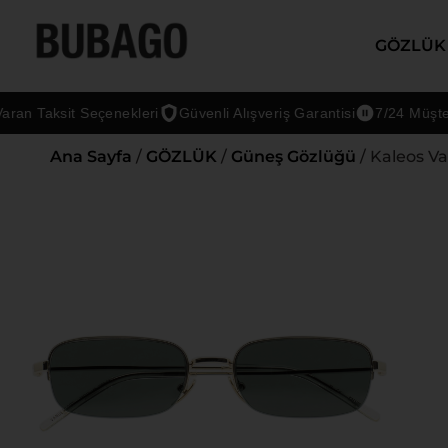
GÖZLÜK
Taksit Seçenekleri
Güvenli Alışveriş Garantisi
7/24 Müşteri De
Ana Sayfa
/
GÖZLÜK
/
Güneş Gözlüğü
/ Kaleos V