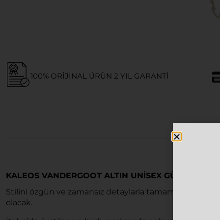
100% ORIJINAL ÜRÜN 2 YIL GARANTI
KALEOS VANDERGOOT ALTIN UNISEX GÜNEŞ GÖZ
Stilini özgün ve zamansız detaylarla tamamlamak iste
olacak.