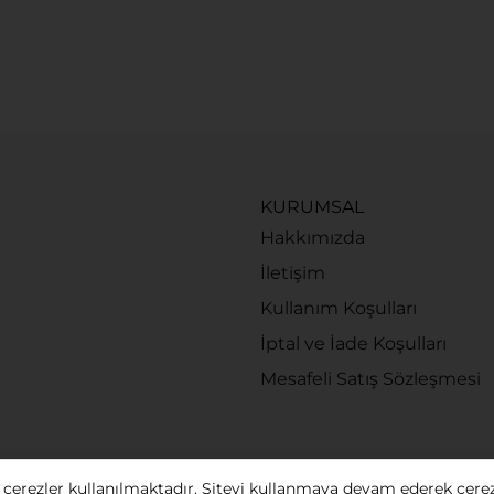
KURUMSAL
Hakkımızda
İletişim
Kullanım Koşulları
İptal ve İade Koşulları
Mesafeli Satış Sözleşmesi
 çerezler kullanılmaktadır. Siteyi kullanmaya devam ederek çere