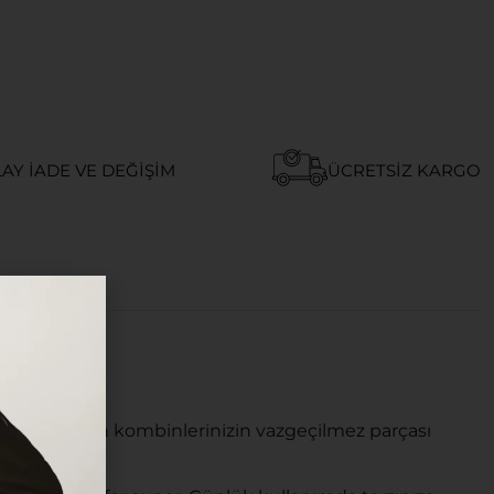
AY İADE VE DEĞIŞIM
ÜCRETSIZ KARGO
em de modern kombinlerinizin vazgeçilmez parçası