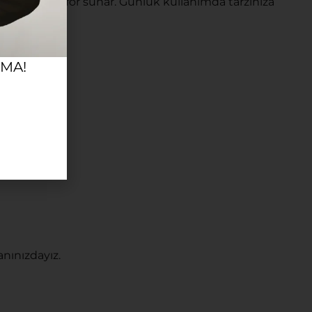
u yüksek konfor sunar. Günlük kullanımda tarzınıza
RMA!
nınızdayız.