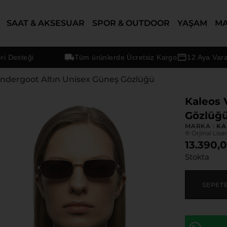
SAAT & AKSESUAR
SPOR & OUTDOOR
YAŞAM
M
steği
Tüm ürünlerde Ücretsiz Kargo
12 Aya Varan Tak
andergoot Altın Unisex Güneş Gözlüğü
Kaleos 
Gözlüğ
MARKA :
KA
® Orjinal Lisa
13.390,
Stokta
SEPET