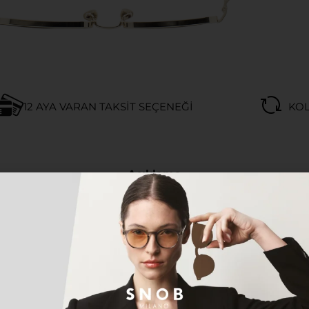
12 AYA VARAN TAKSIT SEÇENEĞI
KOL
Açıklama
LÜĞÜ
yen herkes için tasarlanan bu özel model, hem klasik h