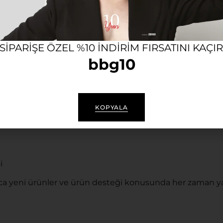
n gözlük; hafif, dayanıklı ve ergonomik yapısıyla gün boy
en korur.
 SIPARIŞE ÖZEL %10 INDIRIM FIRSATINI KAÇI
bbg10
KOPYALA
i
a yeni ürünler ve ürün desteği konusunda her zaman ya