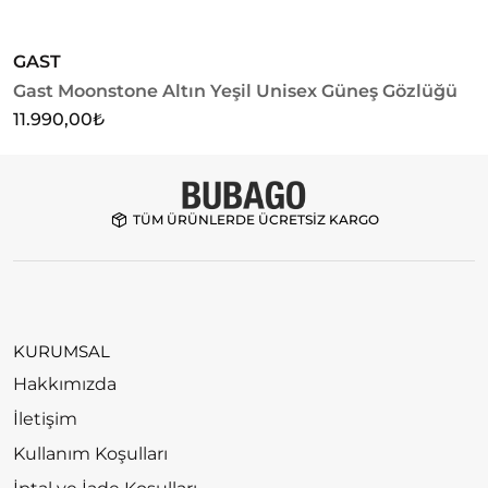
GAST
G
Gast Moonstone Altın Yeşil Unisex Güneş Gözlüğü
G
11.990,00
₺
1
TÜM ÜRÜNLERDE ÜCRETSİZ KARGO
KURUMSAL
Hakkımızda
İletişim
Kullanım Koşulları