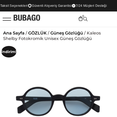
sit Seçenekleri
Güvenli Alışveriş Garantisi
7/24 Müşteri Desteği
0
Ana Sayfa
/
GÖZLÜK
/
Güneş Gözlüğü
/ Kaleos
Shelby Fotokromik Unisex Güneş Gözlüğü
İndirim!