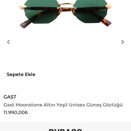
Sepete Ekle
GAST
G
Gast Moonstone Altın Yeşil Unisex Güneş Gözlüğü
G
G
11.990,00
₺
1