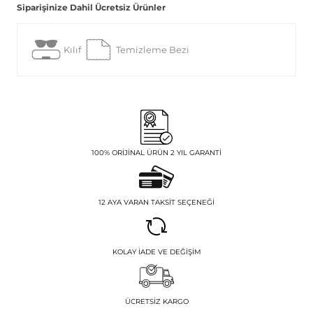
Siparişinize Dahil Ücretsiz Ürünler
Kılıf
Temizleme Bezi
100% ORIJINAL ÜRÜN 2 YIL GARANTI
12 AYA VARAN TAKSIT SEÇENEĞI
KOLAY İADE VE DEĞIŞIM
ÜCRETSIZ KARGO