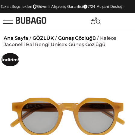
ksit Seçenekleri
Güvenli Alışveriş Garantisi
7/24 Müşteri Desteği
0
Ana Sayfa
/
GÖZLÜK
/
Güneş Gözlüğü
/ Kaleos
Jaconelli Bal Rengi Unisex Güneş Gözlüğü
İndirim!