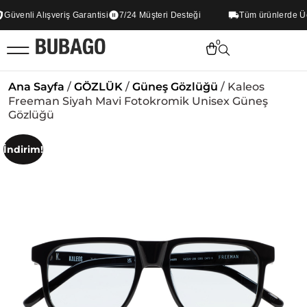
üvenli Alışveriş Garantisi
7/24 Müşteri Desteği
Tüm ürünlerde Ücre
0
Ana Sayfa
/
GÖZLÜK
/
Güneş Gözlüğü
/ Kaleos
Freeman Siyah Mavi Fotokromik Unisex Güneş
Gözlüğü
İndirim!