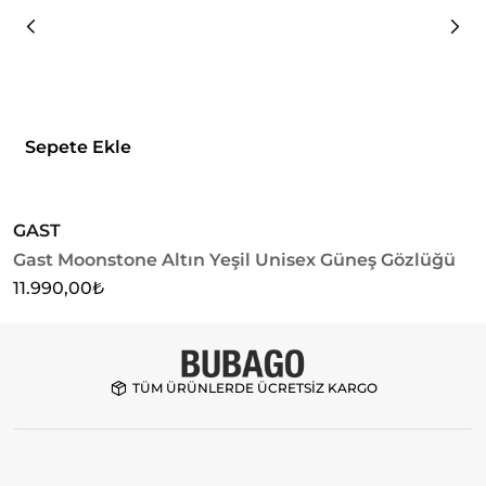
Sepete Ekle
GAST
G
Gast Moonstone Altın Yeşil Unisex Güneş Gözlüğü
G
G
11.990,00
₺
1
TÜM ÜRÜNLERDE ÜCRETSİZ KARGO