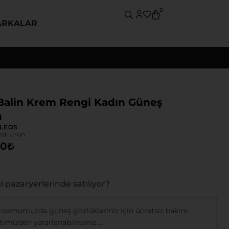
0
ARKALAR
Balin Krem Rengi Kadın Güneş
ü
LEOS
nslı Ürün
00
₺
 pazaryerlerinde satılıyor?
oomumuzda güneş gözlükleriniz için ücretsiz bakım
imizden yararlanabilirsiniz....