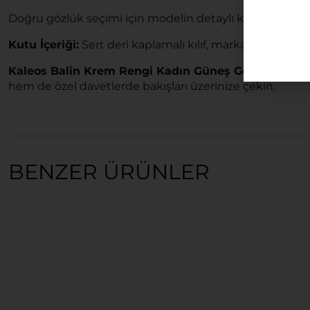
Doğru gözlük seçimi için modelin detaylı kutu içeriği şu
Kutu İçeriği:
Sert deri kaplamalı kılıf, markaya özel gözl
Kaleos Balin Krem Rengi Kadın Güneş Gözlüğü
ile g
hem de özel davetlerde bakışları üzerinize çekin.
BENZER ÜRÜNLER