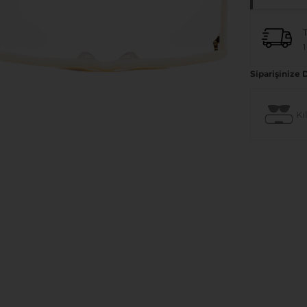
1
Siparişinize 
Kıl