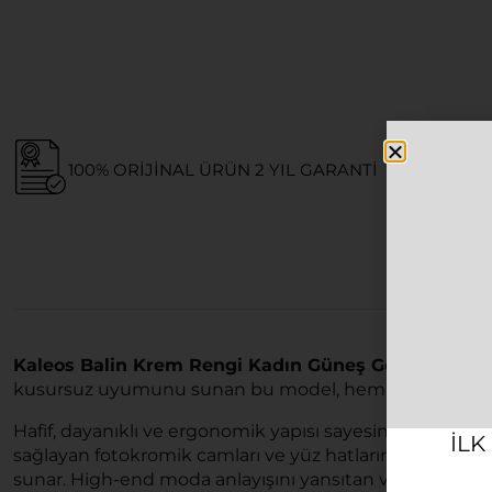
100% ORIJINAL ÜRÜN 2 YIL GARANTI
Kaleos Balin Krem Rengi Kadın Güneş Gözlüğü
, sti
kusursuz uyumunu sunan bu model, hem klasik hem de
Hafif, dayanıklı ve ergonomik yapısı sayesinde estetik
ILK
sağlayan fotokromik camları ve yüz hatlarına mükemmel 
sunar. High-end moda anlayışını yansıtan ve İtalya’da ü