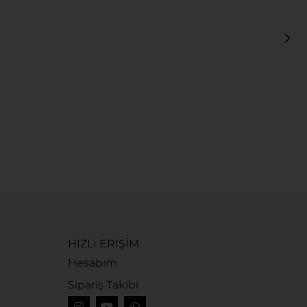
G
G
1
HIZLI ERİŞİM
Hesabım
Sipariş Takibi