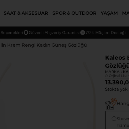
SAAT & AKSESUAR
SPOR & OUTDOOR
YAŞAM
M
enekleri
Güvenli Alışveriş Garantisi
7/24 Müşteri Desteği
alin Krem Rengi Kadın Güneş Gözlüğü
Kaleos 
Gözlüğ
MARKA :
KA
® Orjinal Lisa
13.390,
Stokta yok
Hangi
Showr
hizmet