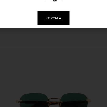
 şekildedir:
ük bezi, sertifikasyonlar, kullanım kılavuzu ve garanti bel
KOPYALA
özlerinizi güneşin zararlı etkilerinden korurken, stilinizi