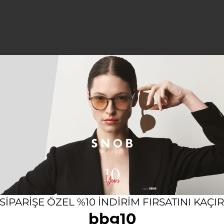
12 AYA VARAN TAKSIT SEÇENEĞI
KOL
Açıklama
Ek bilgi
lini özgün ve zamansız detaylarla tamamlamak isteyen kadın
 modern kombinlerinizin vazgeçilmez bir parçası olma
ten ödün vermeden gün boyu yüksek konforun tadını çıkarab
 SIPARIŞE ÖZEL %10 INDIRIM FIRSATINI KAÇI
uyum sağlayan bordo asetat çerçeve tasarımıyla, günlük h
bbg10
retilen bu özel parça, kalitesiyle de uzun ömürlü bir kul