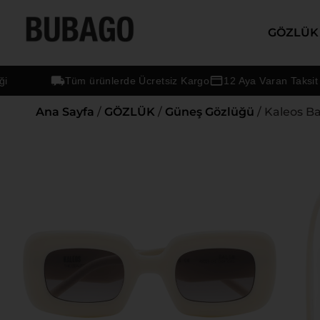
GÖZLÜK
Tüm ürünlerde Ücretsiz Kargo
12 Aya Varan Taksit Seç
Ana Sayfa
/
GÖZLÜK
/
Güneş Gözlüğü
/ Kaleos B