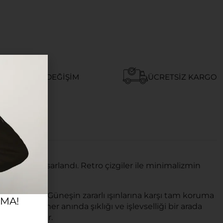
AY İADE VE DEĞIŞIM
ÜCRETSIZ KARGO
lar için tasarlandı. Retro çizgiler ile minimalizmin
ya aday.
ilirsiniz. Güneşin zararlı ışınlarına karşı tam koruma
RMA!
ayatın her anında şıklığı ve işlevselliği bir arada
lanım vadeder.