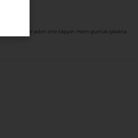
gesi.
 her ortamda bir adım öne taşıyın. Hem günlük şıklıkta