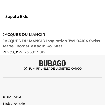
Sepete Ekle
JACQUES DU MANOİR
R
JACQUES DU MANOIR Inspiration JWL04104 Swiss
R
Made Otomatik Kadın Kol Saati
6
21.239,99
₺
23.599,99
₺
TÜM ÜRÜNLERDE ÜCRETSİZ KARGO
KURUMSAL
Hakkımızda