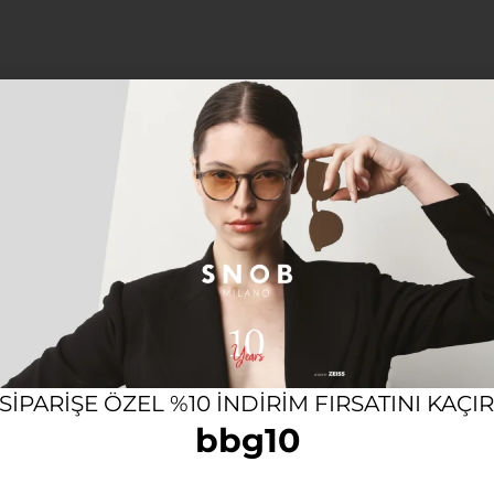
12 AYA VARAN TAKSIT SEÇENEĞI
KOL
Açıklama
stilini özgün ve zamansız detaylarla tamamlamak isteyenler
 modern kombinlerinizin vazgeçilmez bir parçası olma
 SIPARIŞE ÖZEL %10 INDIRIM FIRSATINI KAÇI
bbg10
ten ödün vermeden gün boyu yüksek konforun tadını çıkarab
an tasarımıyla, günlük hayatın her anında şıklığı ve işl
kullanım vadeder.