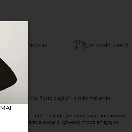
AY İADE VE DEĞIŞIM
ÜCRETSIZ KARGO
 için tasarlandı. Retro çizgiler ile minimalizmin
ya aday.
RMA!
ilirsiniz. Güneşin zararlı ışınlarına karşı tam koruma
evselliği bir arada sunar. High-end moda anlayışını