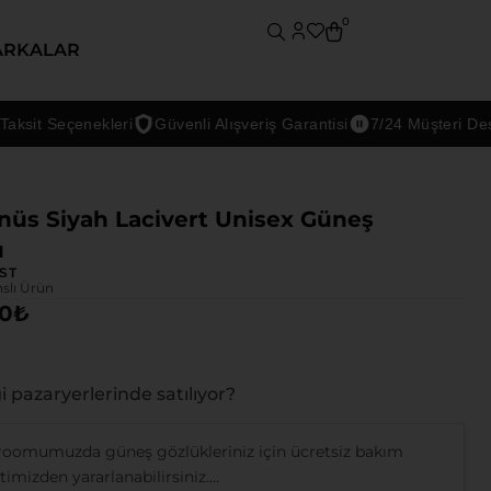
0
ARKALAR
t Seçenekleri
Güvenli Alışveriş Garantisi
7/24 Müşteri Desteği
nüs Siyah Lacivert Unisex Güneş
ü
ST
nslı Ürün
00
₺
 pazaryerlerinde satılıyor?
oomumuzda güneş gözlükleriniz için ücretsiz bakım
imizden yararlanabilirsiniz....