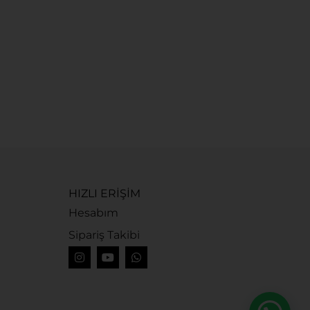
G
G
1
HIZLI ERİŞİM
Hesabım
Sipariş Takibi