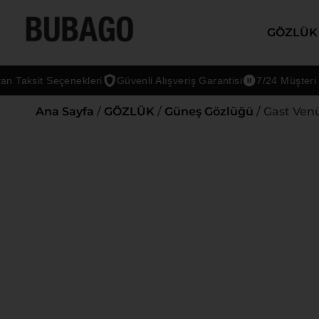
GÖZLÜK
aksit Seçenekleri
Güvenli Alışveriş Garantisi
7/24 Müşteri Dest
Ana Sayfa
/
GÖZLÜK
/
Güneş Gözlüğü
/ Gast Ven