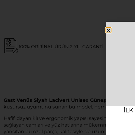
100% ORIJINAL ÜRÜN 2 YIL GARANTI
Gast Venüs Siyah Lacivert Unisex Güneş Gözlüğü
, 
kusursuz uyumunu sunan bu model, hem klasik hem de
ILK
Hafif, dayanıklı ve ergonomik yapısı sayesinde estetik
sağlayan camları ve yüz hatlarına mükemmel uyum sağlay
yansıtan bu özel parça, kalitesiyle de uzun ömürlü bir 