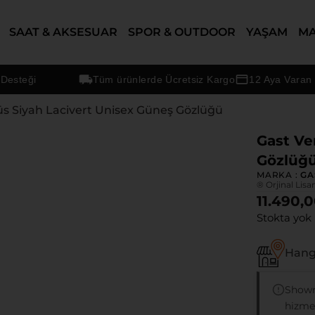
SAAT & AKSESUAR
SPOR & OUTDOOR
YAŞAM
M
eği
Tüm ürünlerde Ücretsiz Kargo
12 Aya Varan Taksi
üs Siyah Lacivert Unisex Güneş Gözlüğü
Gast Ve
Gözlüğ
MARKA :
GA
® Orjinal Lisa
11.490,
Stokta yok
Hangi
Showr
hizmet