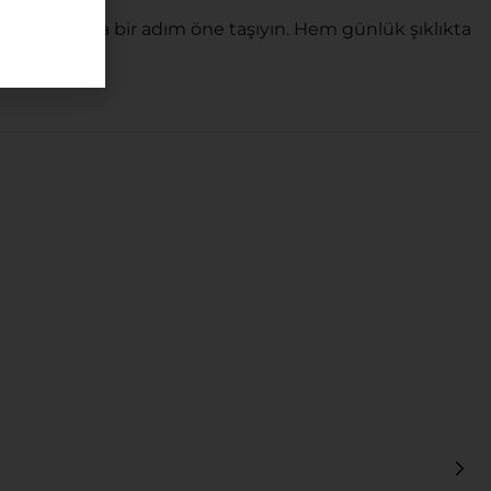
izi her ortamda bir adım öne taşıyın. Hem günlük şıklıkta