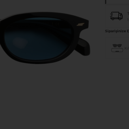
1
Siparişinize 
Kıl