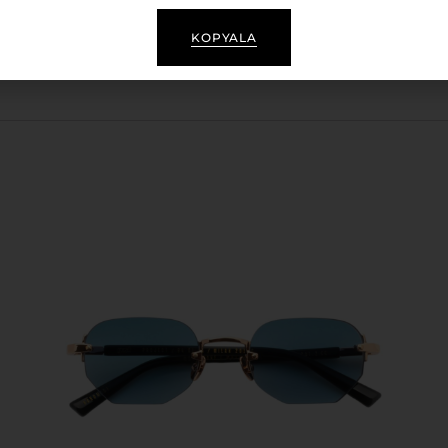
e gözlerinizi güneşin zararlı etkilerinden korurken, stilin
KOPYALA