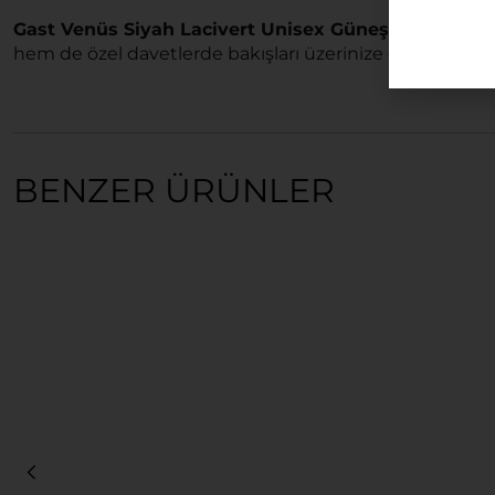
Gast Venüs Siyah Lacivert Unisex Güneş Gözlüğü
il
hem de özel davetlerde bakışları üzerinize çekin.
BENZER ÜRÜNLER