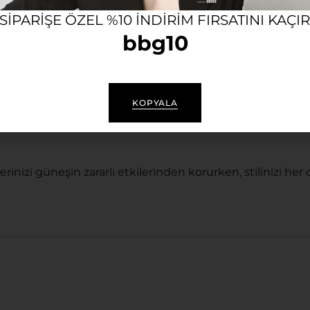
ten ödün vermeden gün boyu yüksek konforun tadını çıkarab
 SIPARIŞE ÖZEL %10 INDIRIM FIRSATINI KAÇI
an tasarımıyla, günlük hayatın her anında şıklığı ve işl
bbg10
kullanım vadeder.
ildedir:
KOPYALA
lerinizi güneşin zararlı etkilerinden korurken, stilinizi 