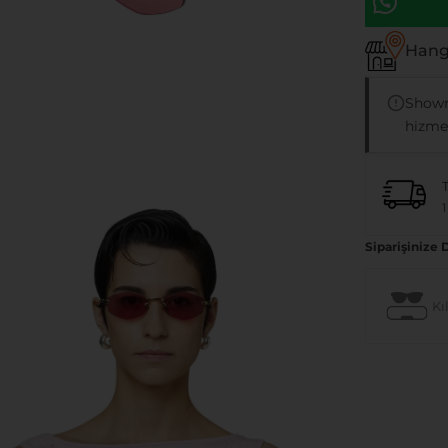
Hangi
Showr
hizmet
1
Siparişinize 
Kıl