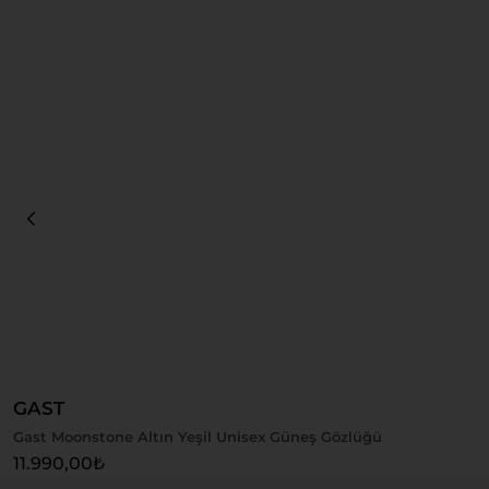
Sepete Ekle
GAST
Gast Moonstone Altın Yeşil Unisex Güneş Gözlüğü
11.990,00
₺