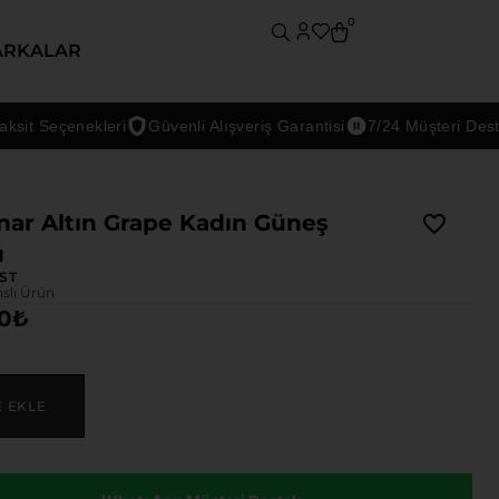
0
ARKALAR
 Seçenekleri
Güvenli Alışveriş Garantisi
7/24 Müşteri Desteği
nar Altın Grape Kadın Güneş
ü
ST
nslı Ürün
00
₺
E EKLE