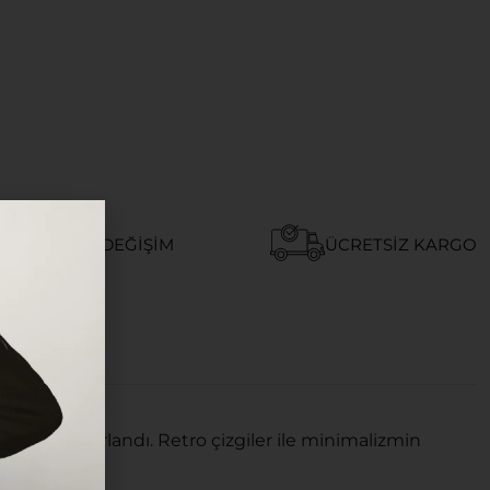
AY İADE VE DEĞIŞIM
ÜCRETSIZ KARGO
r için tasarlandı. Retro çizgiler ile minimalizmin
ya aday.