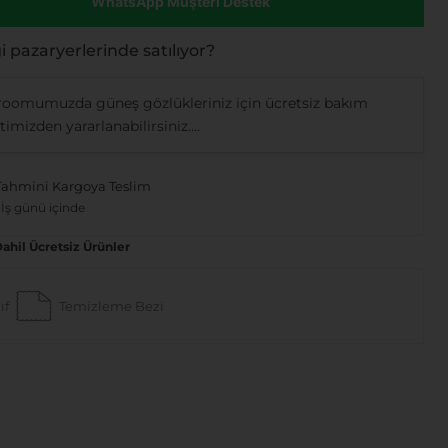
WhatsApp Müşteri Destek
 pazaryerlerinde satılıyor?
oomumuzda güneş gözlükleriniz için ücretsiz bakım
imizden yararlanabilirsiniz....
Tahmini Kargoya Teslim
 İş günü içinde
Dahil Ücretsiz Ürünler
ıf
Temizleme Bezi