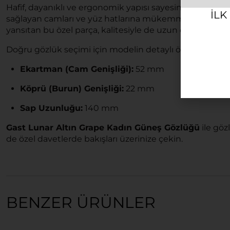
Hafif, dayanıklı ve ergonomik yapısı sayesinde estetik
ILK
sağlayan camları ve yüz hatlarına mükemmel uyum sağlay
yansıtan bu özel parça, kalitesiyle de uzun ömürlü bir 
Doğru gözlük seçimi için modelin detaylı ölçüleri şu şek
Ekartman (Cam Genişliği):
52 mm
Köprü (Burun) Genişliği:
22 mm
Sap Uzunluğu:
140 mm
Gast Lunar Altın Grape Kadın Güneş Gözlüğü
ile göz
de özel davetlerde bakışları üzerinize çekin.
BENZER ÜRÜNLER