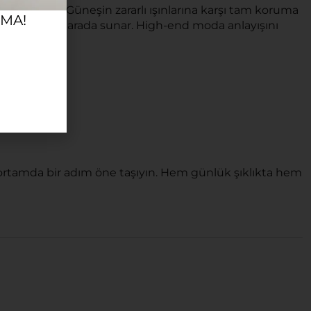
ilirsiniz. Güneşin zararlı ışınlarına karşı tam koruma
RMA!
evselliği bir arada sunar. High-end moda anlayışını
her ortamda bir adım öne taşıyın. Hem günlük şıklıkta hem