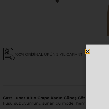
100% ORIJINAL ÜRÜN 2 YIL GARANTI
Gast Lunar Altın Grape Kadın Güneş Gözlüğü
, stili
kusursuz uyumunu sunan bu model, hem klasik hem de