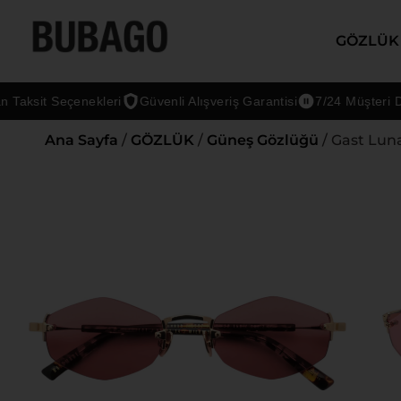
GÖZLÜK
ksit Seçenekleri
Güvenli Alışveriş Garantisi
7/24 Müşteri Deste
Ana Sayfa
/
GÖZLÜK
/
Güneş Gözlüğü
/ Gast Lun