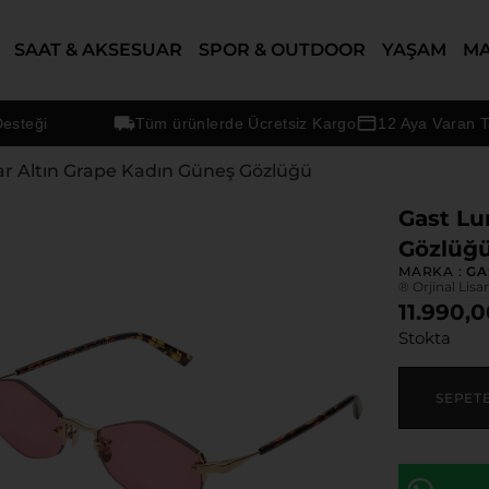
SAAT & AKSESUAR
SPOR & OUTDOOR
YAŞAM
M
ği
Tüm ürünlerde Ücretsiz Kargo
12 Aya Varan Taksit
ar Altın Grape Kadın Güneş Gözlüğü
Gast Lu
Gözlüğ
MARKA :
GA
® Orjinal Lisa
11.990,
Stokta
SEPET