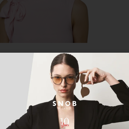
12 AYA VARAN TAKSIT SEÇENEĞI
KOL
Açıklama
ni özgün ve zamansız detaylarla tamamlamak isteyen kadınla
 modern kombinlerinizin vazgeçilmez bir parçası olma