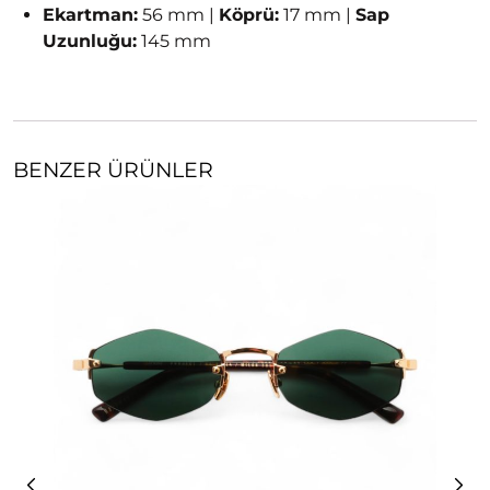
Ekartman:
56 mm |
Köprü:
17 mm |
Sap
Uzunluğu:
145 mm
BENZER ÜRÜNLER