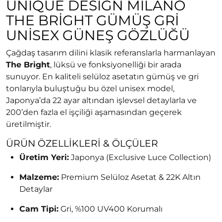
UNIQUE DESIGN MILANO
THE BRIGHT GÜMÜŞ GRI
UNISEX GÜNEŞ GÖZLÜĞÜ
Çağdaş tasarım dilini klasik referanslarla harmanlayan
The Bright
, lüksü ve fonksiyonelliği bir arada
sunuyor. En kaliteli selüloz asetatın gümüş ve gri
tonlarıyla buluştuğu bu özel unisex model,
Japonya’da 22 ayar altından işlevsel detaylarla ve
200’den fazla el işçiliği aşamasından geçerek
üretilmiştir.
ÜRÜN ÖZELLIKLERI & ÖLÇÜLER
Üretim Yeri:
Japonya (Exclusive Luce Collection)
Malzeme:
Premium Selüloz Asetat & 22K Altın
Detaylar
Cam Tipi:
Gri, %100 UV400 Korumalı