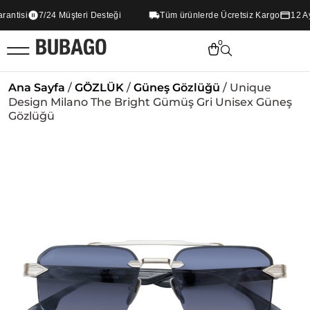
ntisi
7/24 Müşteri Desteği
Tüm ürünlerde Ücretsiz Kargo
12 Aya 
0
Ana Sayfa
/
GÖZLÜK
/
Güneş Gözlüğü
/ Unique
Design Milano The Bright Gümüş Gri Unisex Güneş
Gözlüğü