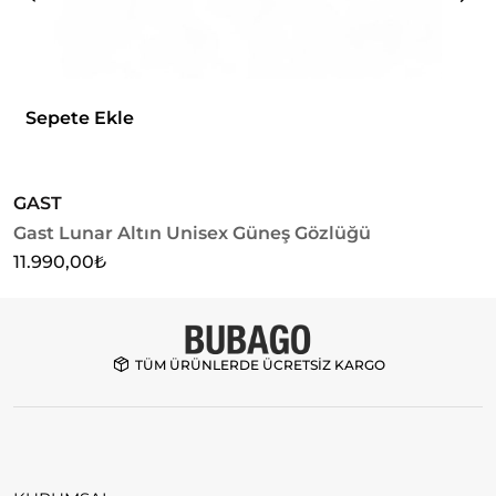
Sepete Ekle
GAST
G
Gast Lunar Altın Unisex Güneş Gözlüğü
G
11.990,00
₺
1
TÜM ÜRÜNLERDE ÜCRETSİZ KARGO