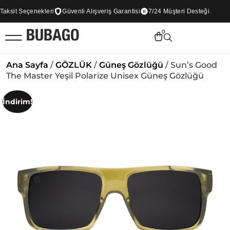
sit Seçenekleri
Güvenli Alışveriş Garantisi
7/24 Müşteri Desteği
0
Ana Sayfa
/
GÖZLÜK
/
Güneş Gözlüğü
/ Sun’s Good
The Master Yeşil Polarize Unisex Güneş Gözlüğü
İndirim!