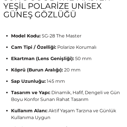
YEŞIL POLARIZE UNISEX
GÜNEŞ GÖZLÜĞÜ
Model Kodu:
SG-28 The Master
Cam Tipi / Özelliği:
Polarize Korumalı
Ekartman (Lens Genişliği):
50 mm
Köprü (Burun Aralığı):
20 mm
Sap Uzunluğu:
145 mm
Tasarım ve Yapı:
Dinamik, Hafif, Dengeli ve Gün
Boyu Konfor Sunan Rahat Tasarım
Kullanım Alanı:
Aktif Yaşam Tarzına ve Günlük
Kullanıma Uygun