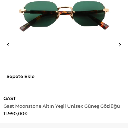
Sepete Ekle
GAST
G
Gast Moonstone Altın Yeşil Unisex Güneş Gözlüğü
G
11.990,00
₺
1