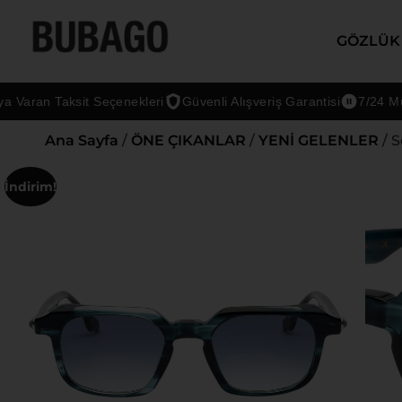
GÖZLÜK
ran Taksit Seçenekleri
Güvenli Alışveriş Garantisi
7/24 Müşteri
Ana Sayfa
/
ÖNE ÇIKANLAR
/
YENİ GELENLER
/ 
İndirim!