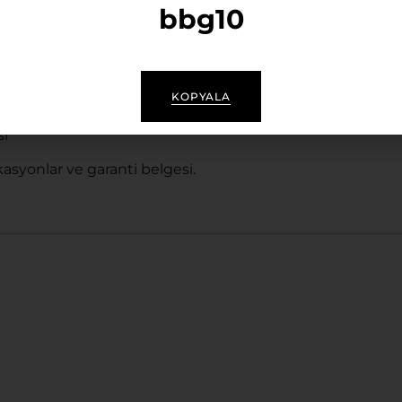
bbg10
00 Unisex ve ergonomik yapı
lu Lüks Lensler
KOPYALA
r
sı
ikasyonlar ve garanti belgesi.