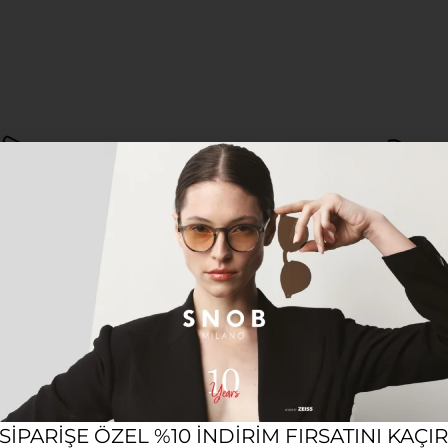
12 AYA VARAN TAKSIT SEÇENEĞI
KOL
Açıklama
UNISEX GÜNEŞ GÖZLÜĞÜ
nın asil ve zamansız bütünlüğüyle lüksü ve konforu bir a
 SIPARIŞE ÖZEL %10 INDIRIM FIRSATINI KAÇI