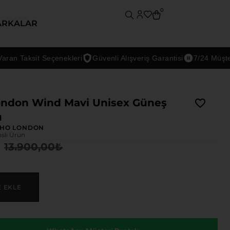
0
ARKALAR
 Taksit Seçenekleri
Güvenli Alışveriş Garantisi
7/24 Müşteri De
ondon Wind Mavi Unisex Güneş
ü
HO LONDON
nslı Ürün
13.900,00
₺
E EKLE