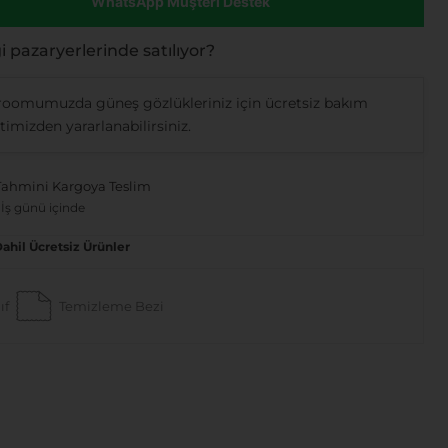
WhatsApp Müşteri Destek
 pazaryerlerinde satılıyor?
oomumuzda güneş gözlükleriniz için ücretsiz bakım
imizden yararlanabilirsiniz.
Tahmini Kargoya Teslim
 İş günü içinde
Dahil Ücretsiz Ürünler
ıf
Temizleme Bezi