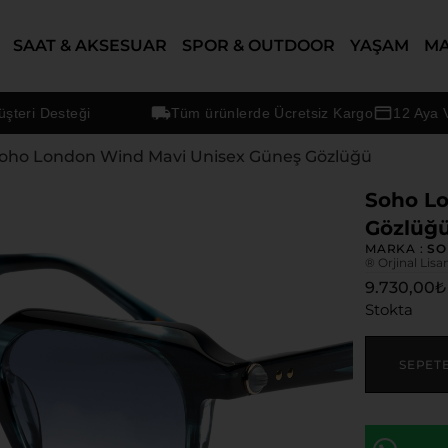
SAAT & AKSESUAR
SPOR & OUTDOOR
YAŞAM
M
 Desteği
Tüm ürünlerde Ücretsiz Kargo
12 Aya Varan
Soho London Wind Mavi Unisex Güneş Gözlüğü
Soho L
Gözlüğ
MARKA :
SO
® Orjinal Lisa
9.730,00
₺
Stokta
SEPET