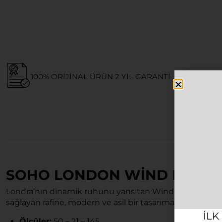
100% ORIJINAL ÜRÜN 2 YIL GARANTI
SOHO LONDON WIND MAVI 
Londra’nın dinamik ruhunu yansıtan Wind, mavi tonları
sağlayan rafine, modern ve asil bir tasarıma sahiptir.
ILK
Ölçüler:
50 – 21 – 145