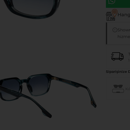
Hangi
Showr
hizmet
1
Siparişinize 
Kıl