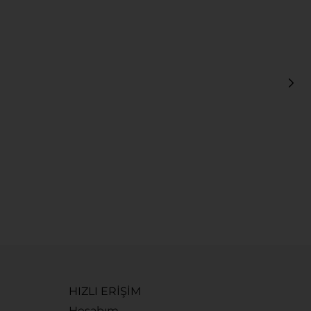
U
5
HIZLI ERİŞİM
Hesabım