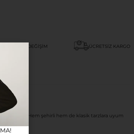
AY İADE VE DEĞIŞIM
ÜCRETSIZ KARGO
rada sunar. Hem şehirli hem de klasik tarzlara uyum
RMA!