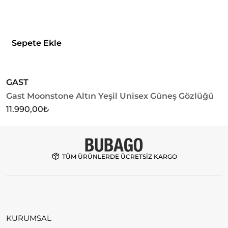
Sepete Ekle
GAST
G
Gast Moonstone Altın Yeşil Unisex Güneş Gözlüğü
G
G
11.990,00
₺
1
TÜM ÜRÜNLERDE ÜCRETSİZ KARGO
KURUMSAL