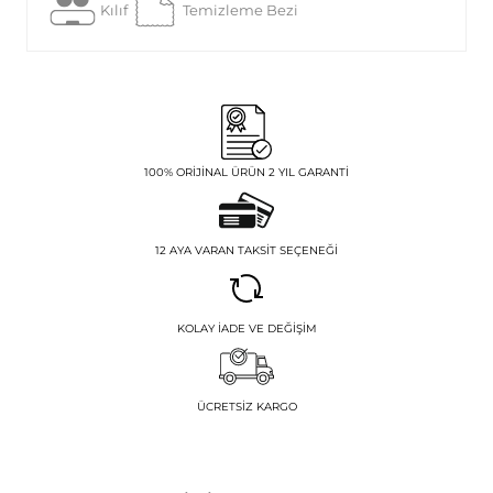
Kılıf
Temizleme Bezi
100% ORIJINAL ÜRÜN 2 YIL GARANTI
12 AYA VARAN TAKSIT SEÇENEĞI
KOLAY İADE VE DEĞIŞIM
ÜCRETSIZ KARGO