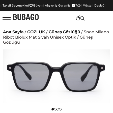
aksit Seçenekleri
Güvenli Alışveriş Garantisi
7/24 Müşteri Desteği
0
Ana Sayfa
/
GÖZLÜK
/
Güneş Gözlüğü
/ Snob Milano
Ribot Biolux Mat Siyah Unisex Optik / Güneş
Gözlüğü