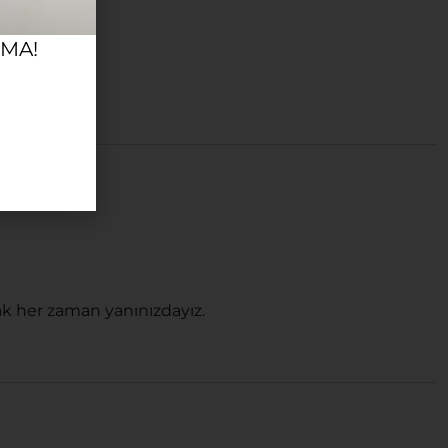
RMA!
k her zaman yanınızdayız.