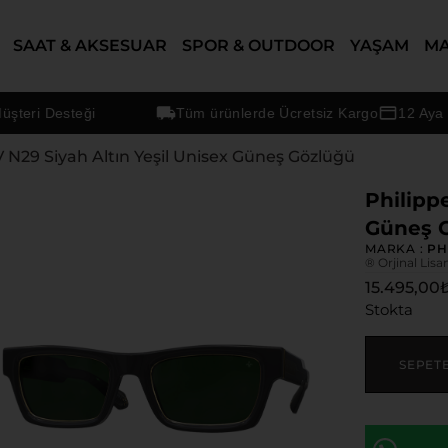
SAAT & AKSESUAR
SPOR & OUTDOOR
YAŞAM
M
i Desteği
Tüm ürünlerde Ücretsiz Kargo
12 Aya Varan
V N29 Siyah Altın Yeşil Unisex Güneş Gözlüğü
Philipp
Güneş 
MARKA :
PH
® Orjinal Lisa
15.495,00
Stokta
SEPET