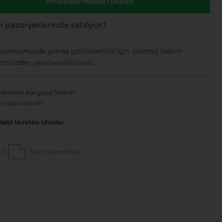
WhatsApp Müşteri Destek
 pazaryerlerinde satılıyor?
oomumuzda güneş gözlükleriniz için ücretsiz bakım
imizden yararlanabilirsiniz....
Tahmini Kargoya Teslim
 İş günü içinde
Dahil Ücretsiz Ürünler
ıf
Temizleme Bezi