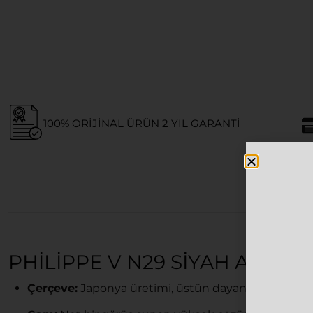
100% ORIJINAL ÜRÜN 2 YIL GARANTI
PHILIPPE V N29 SIYAH ALTIN
Çerçeve:
Japonya üretimi, üstün dayanıklılık ve kon