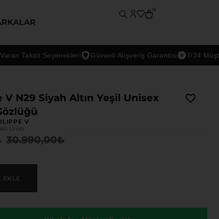
0
ARKALAR
 Taksit Seçenekleri
Güvenli Alışveriş Garantisi
7/24 Müşteri D
e V N29 Siyah Altın Yeşil Unisex
Gözlüğü
ILIPPE V
nslı Ürün
30.990,00
₺
₺
E EKLE