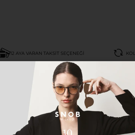
12 AYA VARAN TAKSIT SEÇENEĞI
KOL
Açıklama
Ek bilgi
 YEŞIL UNISEX GÜNEŞ GÖZLÜĞÜ
for sunan siyah asetat ve asil altın (gold) detaylı premi