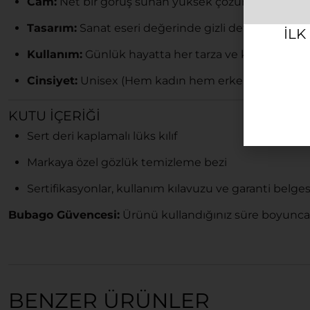
Cam:
Net bir görüş sunan yüksek çözünürlüklü (HD)
Tasarım:
Sanat eseri değerinde gizli detaylara ve ma
ILK
Kullanım:
Günlük hayatta her tarza ve kombine za
Cinsiyet:
Unisex (Hem kadın hem erkek kullanımın
KUTU İÇERIĞI
Sert deri kaplamalı lüks kılıf
Markaya özel gözlük temizleme bezi
Sertifikasyonlar, kullanım kılavuzu ve garanti belges
Bubago Güvencesi:
Ürünü kullandığınız süre boyunca
BENZER ÜRÜNLER