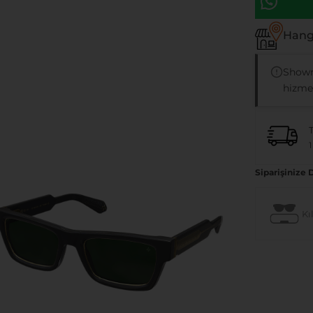
Hangi
Showr
hizmet
1
Siparişinize 
Kıl