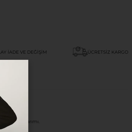
AY İADE VE DEĞIŞIM
ÜCRETSIZ KARGO
um gövde tasarımı.