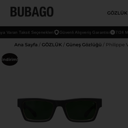
GÖZLÜK
aran Taksit Seçenekleri
Güvenli Alışveriş Garantisi
7/24 Müşter
Ana Sayfa
/
GÖZLÜK
/
Güneş Gözlüğü
/ Philippe 
İndirim!