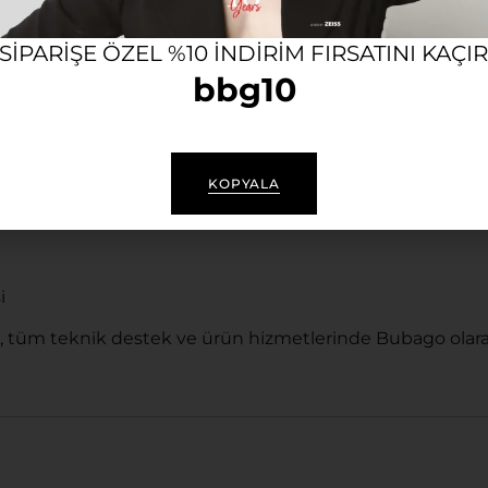
 ve tam korumalı yeşil renkli UV güneş gözlüğü camı.
rkaya özgü damgalara sahip, sofistike çizgiler.
 SIPARIŞE ÖZEL %10 INDIRIM FIRSATINI KAÇI
bbg10
hmetsizce uyum sağlayan konforlu yapı.
a uygun).
KOPYALA
i
, tüm teknik destek ve ürün hizmetlerinde Bubago olara