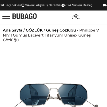
t Seçenekleri
Güvenli Alışveriş Garantisi
7/24 Müşteri Desteği
Tü
0
Ana Sayfa
/
GÖZLÜK
/
Güneş Gözlüğü
/ Philippe V
N17.1 Gümüş Lacivert Titanyum Unisex Güneş
Gözlüğü