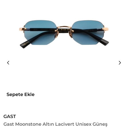
Sepete Ekle
GAST
G
Gast Moonstone Altın Lacivert Unisex Güneş
G