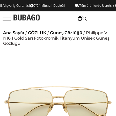
lışveriş Garantisi
7/24 Müşteri Desteği
Tüm ürünlerde Ücretsiz Ka
0
Ana Sayfa
/
GÖZLÜK
/
Güneş Gözlüğü
/ Philippe V
N16.1 Gold Sarı Fotokromik Titanyum Unisex Güneş
Gözlüğü