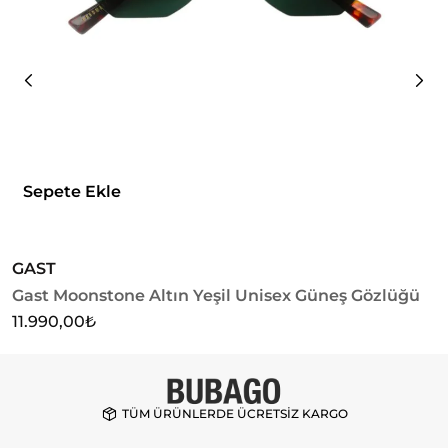
Sepete Ekle
GAST
G
Gast Moonstone Altın Yeşil Unisex Güneş Gözlüğü
G
G
11.990,00
₺
1
TÜM ÜRÜNLERDE ÜCRETSİZ KARGO