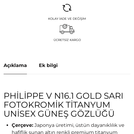
KOLAY İADE VE DEĞIŞIM
ÜCRETSIZ KARGO
Açıklama
Ek bilgi
PHILIPPE V N16.1 GOLD SARI
FOTOKROMIK TITANYUM
UNISEX GÜNEŞ GÖZLÜĞÜ
Çerçeve:
Japonya üretimi, üstün dayanıklılık ve
hafiflik sunan altın renkli premium titanyum