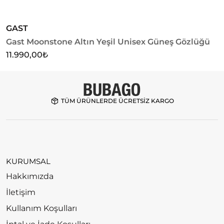
GAST
G
Gast Moonstone Altın Yeşil Unisex Güneş Gözlüğü
G
G
11.990,00
₺
1
TÜM ÜRÜNLERDE ÜCRETSİZ KARGO
KURUMSAL
Hakkımızda
İletişim
Kullanım Koşulları