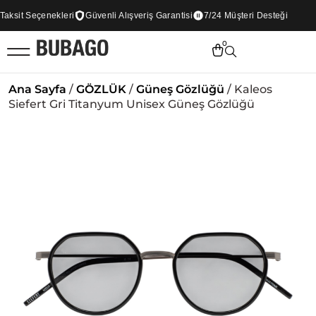
sit Seçenekleri
Güvenli Alışveriş Garantisi
7/24 Müşteri Desteği
0
Ana Sayfa
/
GÖZLÜK
/
Güneş Gözlüğü
/ Kaleos
Siefert Gri Titanyum Unisex Güneş Gözlüğü