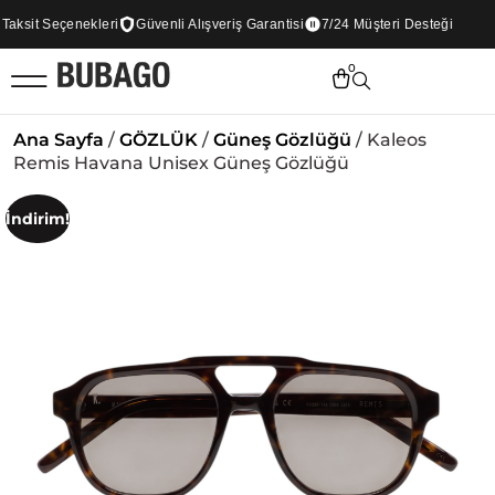
ksit Seçenekleri
Güvenli Alışveriş Garantisi
7/24 Müşteri Desteği
0
Ana Sayfa
/
GÖZLÜK
/
Güneş Gözlüğü
/ Kaleos
Remis Havana Unisex Güneş Gözlüğü
İndirim!