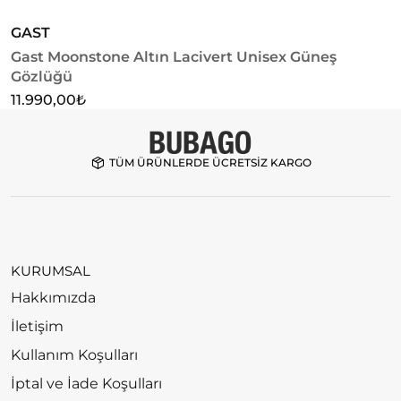
GAST
G
Gast Moonstone Altın Lacivert Unisex Güneş
G
Gözlüğü
1
11.990,00
₺
TÜM ÜRÜNLERDE ÜCRETSİZ KARGO
KURUMSAL
Hakkımızda
İletişim
Kullanım Koşulları
İptal ve İade Koşulları