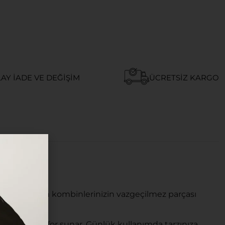
AY İADE VE DEĞIŞIM
ÜCRETSIZ KARGO
em de modern kombinlerinizin vazgeçilmez parçası
u yüksek konfor sunar. Günlük kullanımda tarzınıza