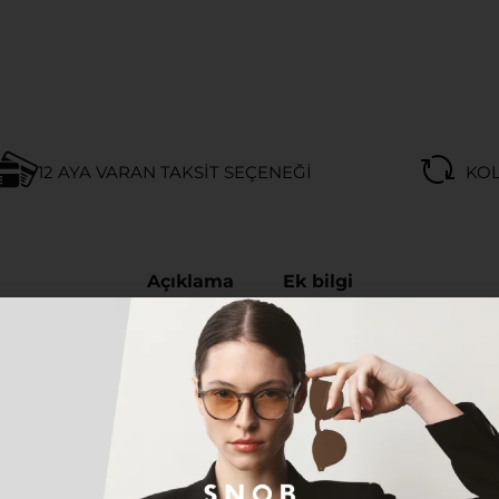
12 AYA VARAN TAKSIT SEÇENEĞI
KOL
Açıklama
Ek bilgi
X GÜNEŞ GÖZLÜĞÜ
yen herkes için tasarlanan bu özel model, hem klasik h
n gözlük; hafif, dayanıklı ve ergonomik yapısıyla gün boy