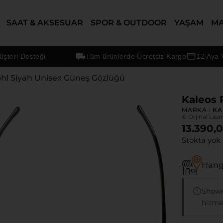
SAAT & AKSESUAR
SPOR & OUTDOOR
YAŞAM
M
 Desteği
Tüm ürünlerde Ücretsiz Kargo
12 Aya Varan
ohl Siyah Unisex Güneş Gözlüğü
Kaleos 
MARKA :
KA
® Orjinal Lisa
13.390,
Stokta yok
Hangi
Showr
hizmet