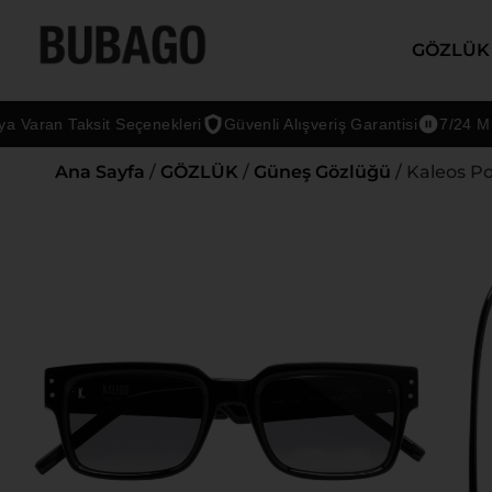
GÖZLÜK
ran Taksit Seçenekleri
Güvenli Alışveriş Garantisi
7/24 Müşteri
Ana Sayfa
/
GÖZLÜK
/
Güneş Gözlüğü
/ Kaleos P