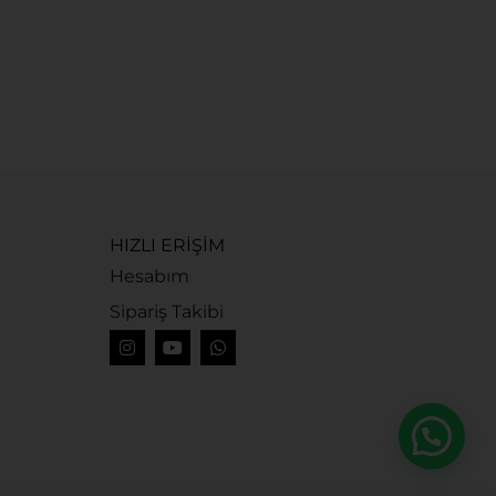
G
G
1
HIZLI ERİŞİM
Hesabım
Sipariş Takibi