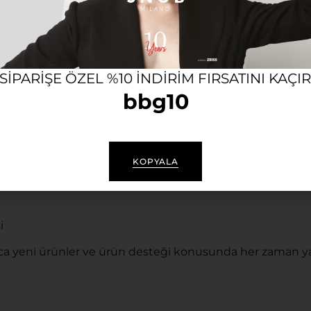
en korur.
 SIPARIŞE ÖZEL %10 INDIRIM FIRSATINI KAÇI
bbg10
KOPYALA
i
a yeni ürünler ve ürün desteği konusunda her zaman ya