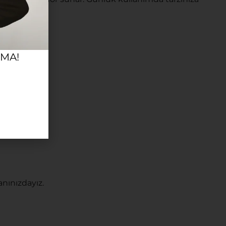
RMA!
nınızdayız.