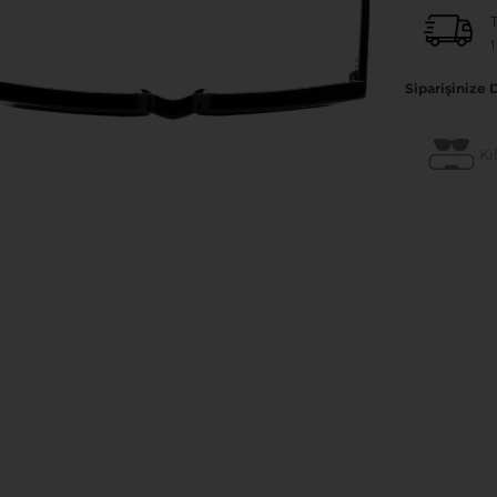
1
Siparişinize 
Kıl