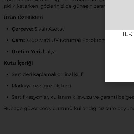
şıklık katarken, gözlerinizi de güneşin zararlı etkilerind
Ürün Özellikleri
Çerçeve:
Siyah Asetat
ILK
Cam:
%100 Mavi UV Korumalı Fotokromik Cam
Üretim Yeri:
İtalya
Kutu İçeriği
Sert deri kaplamalı orijinal kılıf
Markaya özel gözlük bezi
Sertifikasyonlar, kullanım kılavuzu ve garanti belges
Bubago güvencesiyle, ürünü kullandığınız süre boyunc