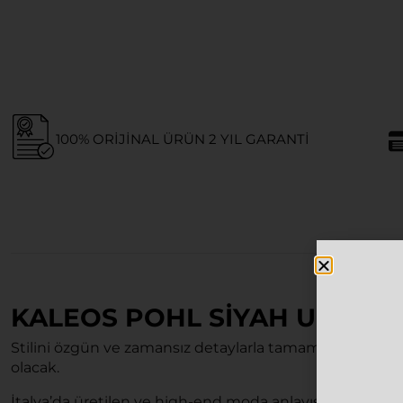
100% ORIJINAL ÜRÜN 2 YIL GARANTI
KALEOS POHL SIYAH UNISE
Stilini özgün ve zamansız detaylarla tamamlamak iste
olacak.
İtalya’da üretilen ve high-end moda anlayışını yansıta