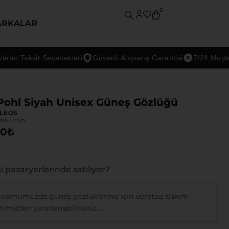
0
ARKALAR
 Taksit Seçenekleri
Güvenli Alışveriş Garantisi
7/24 Müşteri De
Pohl Siyah Unisex Güneş Gözlüğü
LEOS
nslı Ürün
00
₺
 pazaryerlerinde satılıyor?
oomumuzda güneş gözlükleriniz için ücretsiz bakım
imizden yararlanabilirsiniz....