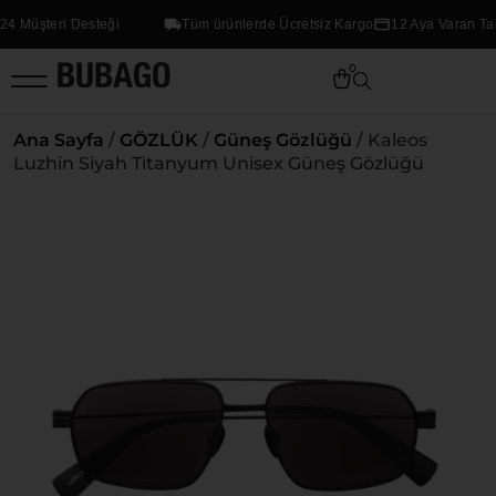
4 Müşteri Desteği
Tüm ürünlerde Ücretsiz Kargo
12 Aya Varan Taks
0
Ana Sayfa
/
GÖZLÜK
/
Güneş Gözlüğü
/ Kaleos
Luzhin Siyah Titanyum Unisex Güneş Gözlüğü