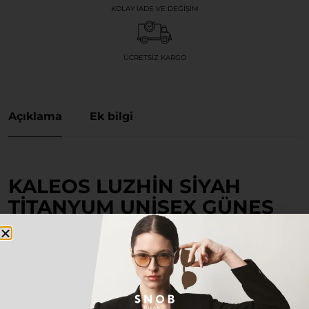
KOLAY İADE VE DEĞIŞIM
ÜCRETSIZ KARGO
Açıklama
Ek bilgi
KALEOS LUZHIN SIYAH
TITANYUM UNISEX GÜNEŞ
GÖZLÜĞÜ
Stilini özgün ve zamansız detaylarla tamamlamak
isteyen herkes için tasarlanan bu özel model, hem
klasik hem de modern kombinlerinizin vazgeçilmez
parçası olacak.