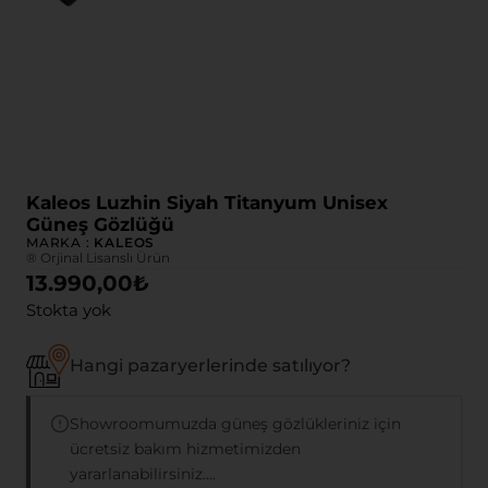
Kaleos Luzhin Siyah Titanyum Unisex
Güneş Gözlüğü
MARKA :
KALEOS
® Orjinal Lisanslı Ürün
13.990,00
₺
Stokta yok
Hangi pazaryerlerinde satılıyor?
Showroomumuzda güneş gözlükleriniz için
ücretsiz bakım hizmetimizden
yararlanabilirsiniz....