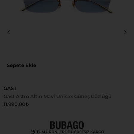
Sepete Ekle
GAST
G
Gast Astro Altın Mavi Unisex Güneş Gözlüğü
G
11.990,00
₺
1
TÜM ÜRÜNLERDE ÜCRETSİZ KARGO