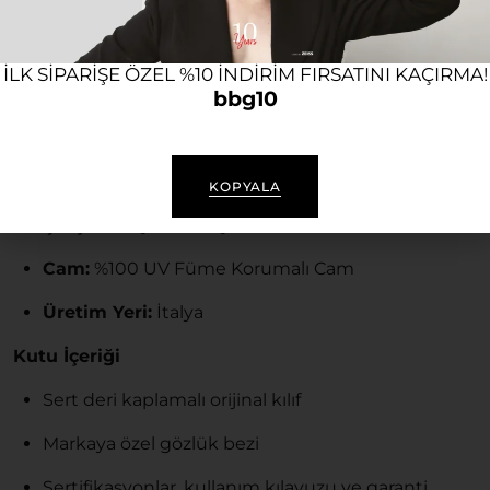
İtalya’da üretilen ve high-end moda anlayışını
yansıtan gözlük; hafif, dayanıklı ve ergonomik
ILK SIPARIŞE ÖZEL %10 INDIRIM FIRSATINI KAÇIRMA!
yapısıyla gün boyu yüksek konfor sunar. Günlük
bbg10
kullanımda tarzınıza şıklık katarken, gözlerinizi de
güneşin zararlı etkilerinden korur.
Ürün Özellikleri
KOPYALA
Çerçeve:
Siyah Titanyum
Cam:
%100 UV Füme Korumalı Cam
Üretim Yeri:
İtalya
Kutu İçeriği
Sert deri kaplamalı orijinal kılıf
Markaya özel gözlük bezi
Sertifikasyonlar, kullanım kılavuzu ve garanti