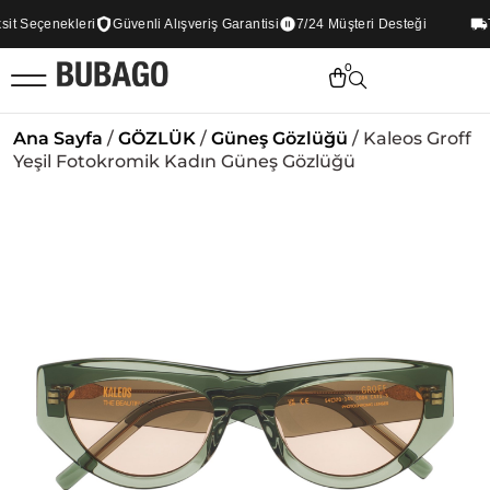
 Seçenekleri
Güvenli Alışveriş Garantisi
7/24 Müşteri Desteği
Tüm
0
Ana Sayfa
/
GÖZLÜK
/
Güneş Gözlüğü
/ Kaleos Groff
Yeşil Fotokromik Kadın Güneş Gözlüğü