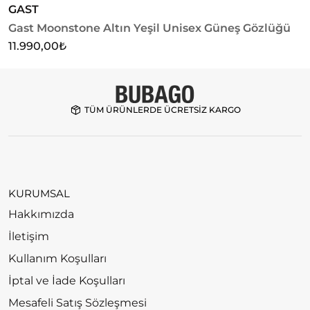
GAST
G
Gast Moonstone Altın Yeşil Unisex Güneş Gözlüğü
G
G
11.990,00
₺
1
TÜM ÜRÜNLERDE ÜCRETSİZ KARGO
KURUMSAL
Hakkımızda
İletişim
Kullanım Koşulları
İptal ve İade Koşulları
Mesafeli Satış Sözleşmesi