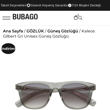
ksit Seçenekleri
Güvenli Alışveriş Garantisi
7/24 Müşteri Desteği
0
Ana Sayfa
/
GÖZLÜK
/
Güneş Gözlüğü
/ Kaleos
Gilbert Gri Unisex Güneş Gözlüğü
İndirim!