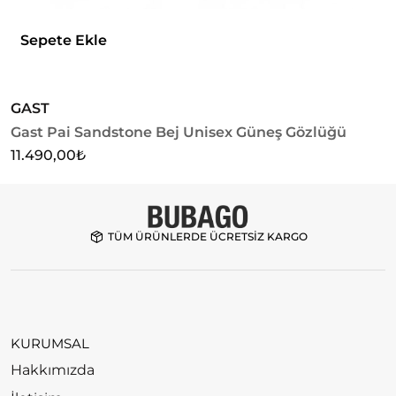
Sepete Ekle
GAST
Gast Pai Sandstone Bej Unisex Güneş Gözlüğü
U
U
11.490,00
₺
4
TÜM ÜRÜNLERDE ÜCRETSİZ KARGO
KURUMSAL
Hakkımızda