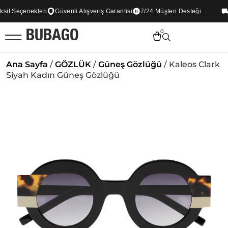
it Seçenekleri
Güvenli Alışveriş Garantisi
7/24 Müşteri Desteği
T
0
Ana Sayfa
/
GÖZLÜK
/
Güneş Gözlüğü
/ Kaleos Clark
Siyah Kadın Güneş Gözlüğü