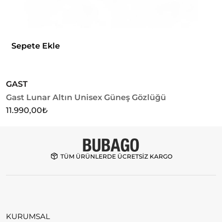
Sepete Ekle
GAST
Gast Lunar Altın Unisex Güneş Gözlüğü
U
U
11.990,00
₺
4
TÜM ÜRÜNLERDE ÜCRETSİZ KARGO
KURUMSAL