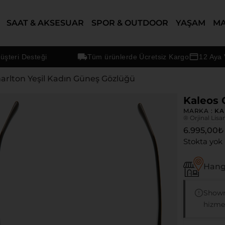
SAAT & AKSESUAR
SPOR & OUTDOOR
YAŞAM
M
i Desteği
Tüm ürünlerde Ücretsiz Kargo
12 Aya Varan
harlton Yeşil Kadın Güneş Gözlüğü
Kaleos 
MARKA :
KA
® Orjinal Lisa
6.995,00
₺
Stokta yok
Hangi
Showr
hizmet