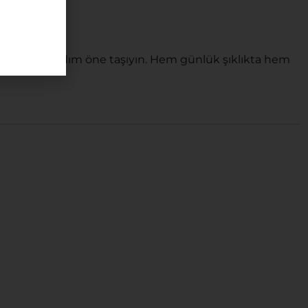
r ortamda bir adım öne taşıyın. Hem günlük şıklıkta hem