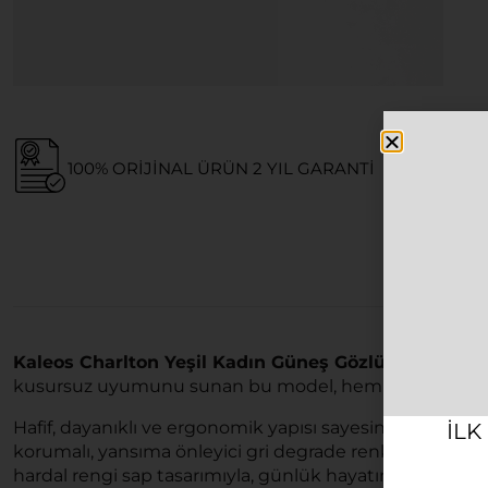
100% ORIJINAL ÜRÜN 2 YIL GARANTI
Kaleos Charlton Yeşil Kadın Güneş Gözlüğü
, stilini
kusursuz uyumunu sunan bu model, hem klasik hem de
Hafif, dayanıklı ve ergonomik yapısı sayesinde estetikt
ILK
korumalı, yansıma önleyici gri degrade renkli kategor
hardal rengi sap tasarımıyla, günlük hayatın her anında ş