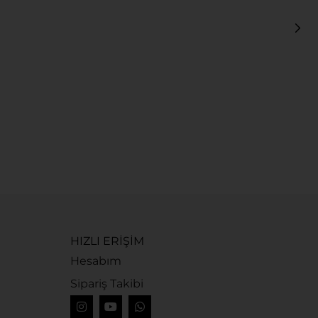
G
G
1
HIZLI ERİŞİM
Hesabım
Sipariş Takibi