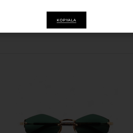
, kalitesiyle de uzun ömürlü bir kullanım vadeder.
gözlük bezi, kullanım kılavuzu ve garanti belgesi.
KOPYALA
rinizi güneşin zararlı etkilerinden korurken, stilinizi he