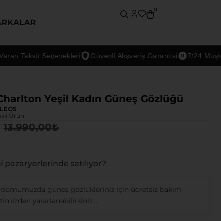
0
ARKALAR
 Taksit Seçenekleri
Güvenli Alışveriş Garantisi
7/24 Müşteri D
Charlton Yeşil Kadın Güneş Gözlüğü
LEOS
nslı Ürün
13.990,00
₺
 pazaryerlerinde satılıyor?
oomumuzda güneş gözlükleriniz için ücretsiz bakım
imizden yararlanabilirsiniz....