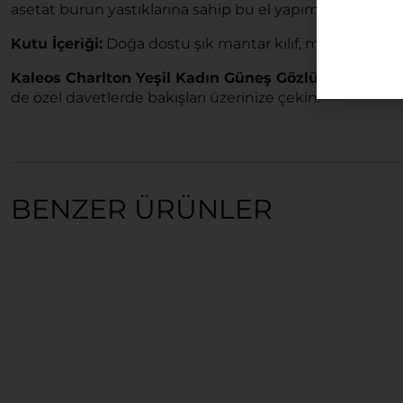
asetat burun yastıklarına sahip bu el yapımı özel parça
Kutu İçeriği:
Doğa dostu şık mantar kılıf, markaya özel 
Kaleos Charlton Yeşil Kadın Güneş Gözlüğü
ile gözle
de özel davetlerde bakışları üzerinize çekin.
BENZER ÜRÜNLER