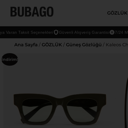
GÖZLÜK
aran Taksit Seçenekleri
Güvenli Alışveriş Garantisi
7/24 Müşter
Ana Sayfa
/
GÖZLÜK
/
Güneş Gözlüğü
/ Kaleos C
İndirim!