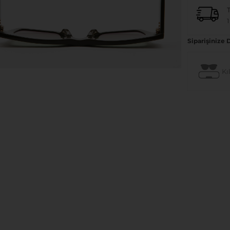
1
Siparişinize 
Kıl