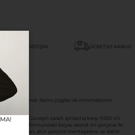
AY İADE VE DEĞIŞIM
ÜCRETSIZ KARGO
için tasarlandı. Retro çizgiler ile minimalizmin
ya aday.
ilirsiniz. Güneşin zararlı ışınlarına karşı %100 UV
RMA!
if kedi gözü formundaki beyaz asetat ön çerçeve ile
ışını yansıtan, altın perçinli menteşelere ve dahili