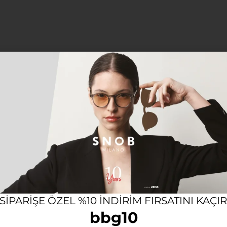
12 AYA VARAN TAKSIT SEÇENEĞI
KOL
Açıklama
Ek bilgi
 özgün ve zamansız detaylarla tamamlamak isteyen kadınlar 
 modern kombinlerinizin vazgeçilmez bir parçası olma
en ödün vermeden gün boyu yüksek konforun tadını çıkarab
 SIPARIŞE ÖZEL %10 INDIRIM FIRSATINI KAÇI
i 3 lensleri ve yüz hatlarına mükemmel uyum sağlayan haf
bbg10
ıklığı ve işlevselliği bir arada sunar. High-end moda anlay