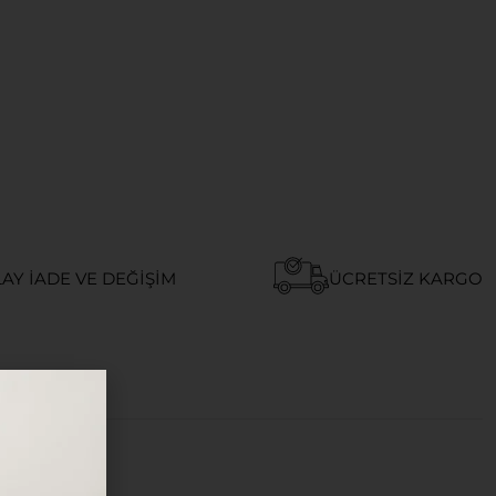
AY İADE VE DEĞIŞIM
ÜCRETSIZ KARGO