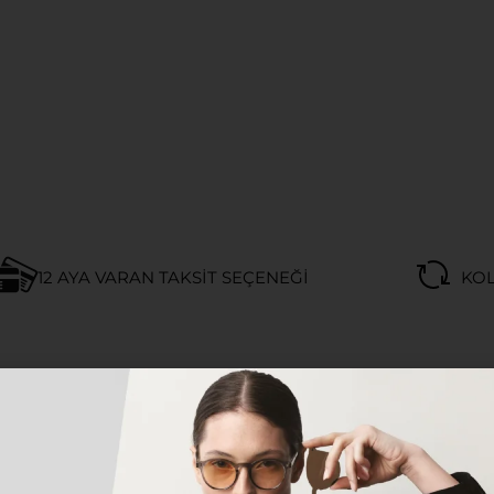
12 AYA VARAN TAKSIT SEÇENEĞI
KOL
Açıklama
Marka