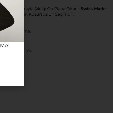
z Alıcı Tasarımıyla Şıklığı Ön Plana Çıkarır.
Swiss Made
ombinler İçin Kusursuz Bir Seçimdir.
nilir Mekanizma.
RMA!
ordon Tasarımı.