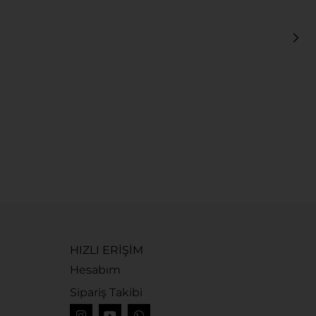
R
R
6
HIZLI ERİŞİM
Hesabım
Sipariş Takibi