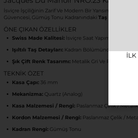
Jacques Du Manoir NRO.23 Kadın Kol 
İsviçre İşçiliğinin Zarif Ve Modern Bir Yansıması Olan
Ja
Güvencesi, Gümüş Tonu Kadranındaki
Taş
Detayları Ve
ÖNE ÇIKAN ÖZELLIKLER
Swiss Made Kalitesi:
İsviçre Saat Yapım Standartla
Işıltılı Taş Detayları:
Kadran Bölümünde Yer Alan Şık
ILK
Şık Çift Renk Tasarımı:
Metalik Gri Ve Rose Gold 
TEKNIK ÖZET
Kasa Çapı:
36 mm
Mekanizma:
Quartz (Analog)
Kasa Malzemesi / Rengi:
Paslanmaz Çelik / Metalik
Kordon Malzemesi / Rengi:
Paslanmaz Çelik / Meta
Kadran Rengi:
Gümüş Tonu