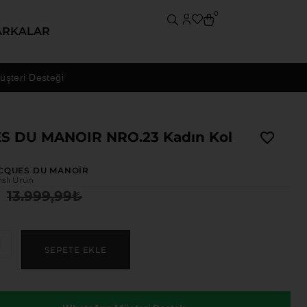
0
ARKALAR
 Desteği
S DU MANOIR NRO.23 Kadın Kol
CQUES DU MANOİR
nslı Ürün
13.999,99
₺
₺
SEPETE EKLE