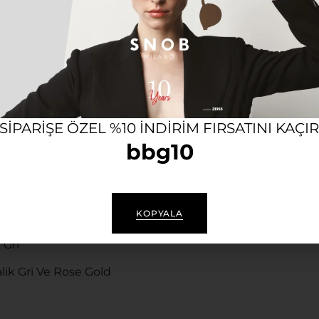
Saati
cques Du Manoir NRO.23 Kadın Kol Saati
, İki Renkli Gö
 Çift Renkli Kordon Yapısı İle Hem Günlük Hem De Özel K
rına Uygun Olarak Üretilen, Yüksek Hassasiyetli Ve Güve
 Taş Süslemeleri İle Lüks Ve Zarif Bir Görünüm Sunar.
 SIPARIŞE ÖZEL %10 INDIRIM FIRSATINI KAÇI
Renklerinin Kusursuz Uyumunu Taşıyan Paslanmaz Çelik K
bbg10
KOPYALA
 Gri
lik Gri Ve Rose Gold