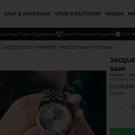
SAAT & AKSESUAR
SPOR & OUTDOOR
YAŞAM
M
an Taksit Seçenekleri
Güvenli Alışveriş Garantisi
7/24 Müşteri
/ JACQUES DU MANOIR NRO.23 Kadın Kol Saati
JACQUE
Saati
MARKA :
JA
® Orjinal Lisa
12.599,99
Stokta