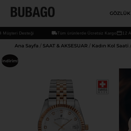
GÖZLÜK
eri Desteği
Tüm ürünlerde Ücretsiz Kargo
12 Aya Var
Ana Sayfa
/
SAAT & AKSESUAR
/
Kadın Kol Saati
İndirim!