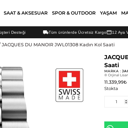
SAAT & AKSESUAR
SPOR & OUTDOOR
YAŞAM
M
esteği
Tüm ürünlerde Ücretsiz Kargo
12 Aya Varan Ta
/ JACQUES DU MANOIR JWL01308 Kadın Kol Saati
JACQUE
Saati
MARKA :
JA
® Orjinal Lisa
11.339,99
₺
Stokta