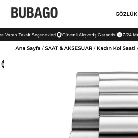
GÖZLÜK
n Taksit Seçenekleri
Güvenli Alışveriş Garantisi
7/24 Müşteri D
Ana Sayfa
/
SAAT & AKSESUAR
/
Kadın Kol Saati
İndirim!