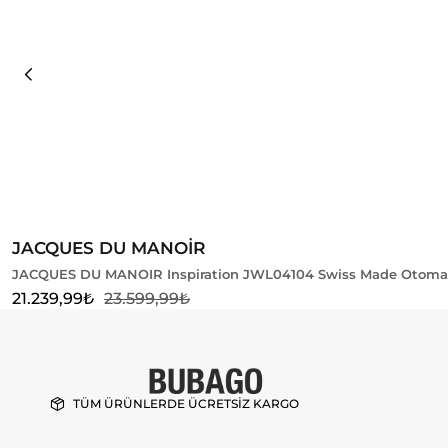
Sepete Ekle
JACQUES DU MANOİR
JACQUES DU MANOIR Inspiration JWL04104 Swiss Made Otomati
21.239,99
₺
23.599,99
₺
TÜM ÜRÜNLERDE ÜCRETSİZ KARGO