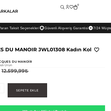
0
ARKALAR
ksit Seçenekleri
Güvenli Alışveriş Garantisi
7/24 Müşteri Dest
S DU MANOIR JWL01308 Kadın Kol
CQUES DU MANOİR
nslı Ürün
12.599,99
₺
SEPETE EKLE