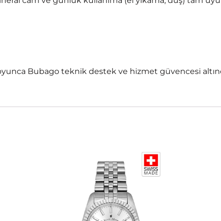
mineral cam ve günlük kullanıma (el yıkama, duş) tam uy
yunca Bubago teknik destek ve hizmet güvencesi altınd