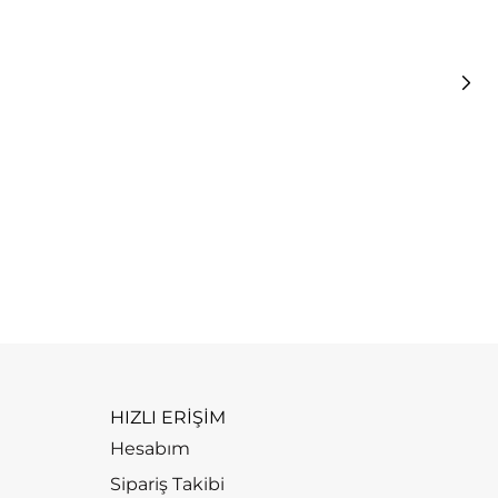
R
R
6
HIZLI ERİŞİM
Hesabım
Sipariş Takibi