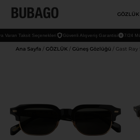
GÖZLÜK
aran Taksit Seçenekleri
Güvenli Alışveriş Garantisi
7/24 Müşter
Ana Sayfa
/
GÖZLÜK
/
Güneş Gözlüğü
/ Gast Ray