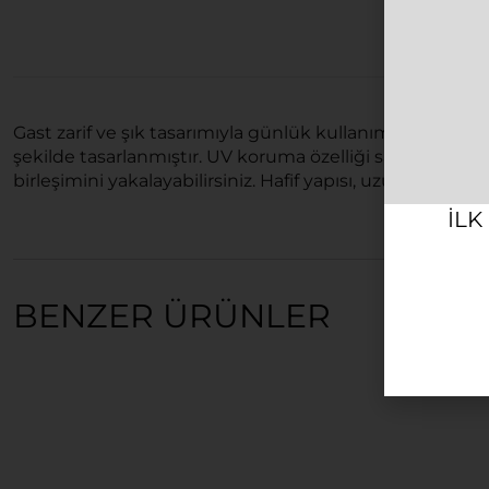
Gast zarif ve şık tasarımıyla günlük kullanımda mükem
şekilde tasarlanmıştır. UV koruma özelliği sayesinde, gö
birleşimini yakalayabilirsiniz. Hafif yapısı, uzun süreli k
ILK
BENZER ÜRÜNLER