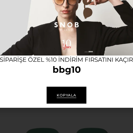
Açıklama
mel uyum sağlar. Yüksek kaliteli malzemelerden üretilmiş
zlerinizi zararlı güneş ışınlarından korurken stilinizi de
ullanımda bile rahatlık sunar.
 SIPARIŞE ÖZEL %10 INDIRIM FIRSATINI KAÇI
bbg10
KOPYALA