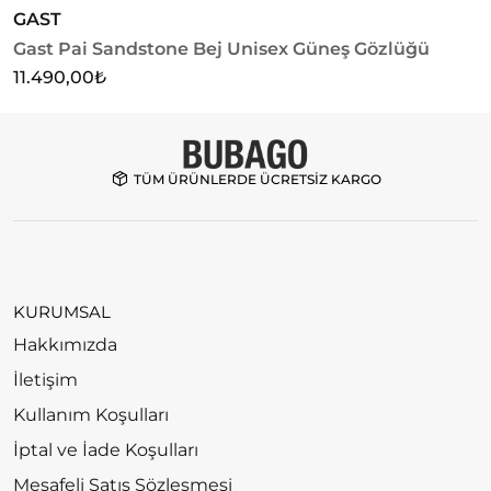
GAST
S
Gast Pai Sandstone Bej Unisex Güneş Gözlüğü
S
G
11.490,00
₺
3
TÜM ÜRÜNLERDE ÜCRETSİZ KARGO
KURUMSAL
Hakkımızda
İletişim
Kullanım Koşulları
İptal ve İade Koşulları
Mesafeli Satış Sözleşmesi