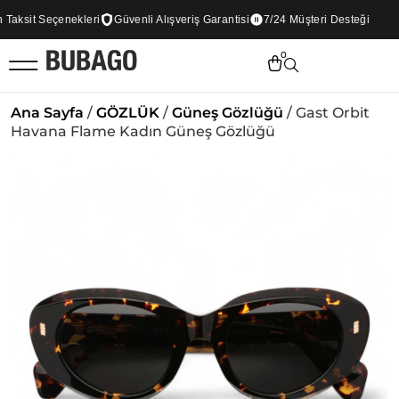
aksit Seçenekleri
Güvenli Alışveriş Garantisi
7/24 Müşteri Desteği
0
Ana Sayfa
/
GÖZLÜK
/
Güneş Gözlüğü
/ Gast Orbit
Havana Flame Kadın Güneş Gözlüğü