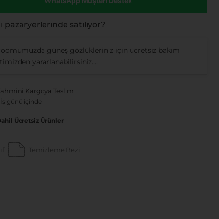
WhatsApp Müşteri Destek
 pazaryerlerinde satılıyor?
oomumuzda güneş gözlükleriniz için ücretsiz bakım
imizden yararlanabilirsiniz....
Tahmini Kargoya Teslim
 İş günü içinde
Dahil Ücretsiz Ürünler
ıf
Temizleme Bezi