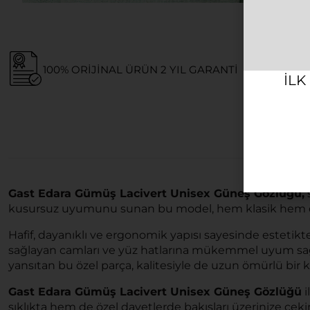
100% ORIJINAL ÜRÜN 2 YIL GARANTI
ILK
Gast Edara Gümüş Lacivert Unisex Güneş Gözlüğü,
s
kusursuz uyumunu sunan bu model, hem klasik hem de
Hafif, dayanıklı ve ergonomik yapısı sayesinde estetik
sağlayan camları ve yüz hatlarına mükemmel uyum sağlay
yansıtan bu özel parça, kalitesiyle de uzun ömürlü bir 
Gast Edara Gümüş Lacivert Unisex Güneş Gözlüğü
i
şıklıkta hem de özel davetlerde bakışları üzerinize çeki