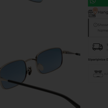
Hangi
Showr
hizmet
1
Siparişinize 
Kıl