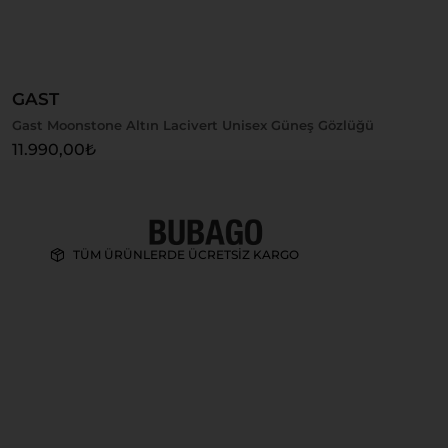
Sepete Ekle
GAST
Gast Moonstone Altın Lacivert Unisex Güneş Gözlüğü
11.990,00
₺
TÜM ÜRÜNLERDE ÜCRETSİZ KARGO