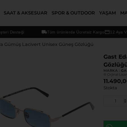
SAAT & AKSESUAR
SPOR & OUTDOOR
YAŞAM
M
Desteği
Tüm ürünlerde Ücretsiz Kargo
12 Aya Varan T
ra Gümüş Lacivert Unisex Güneş Gözlüğü
Gast Ed
Gözlüğ
MARKA :
GA
® Orjinal Lisa
11.490,
Stokta