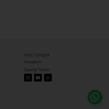
G
G
1
HIZLI ERİŞİM
Hesabım
Sipariş Takibi