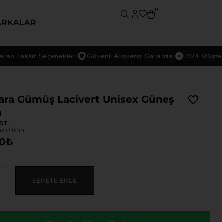
0
ARKALAR
aksit Seçenekleri
Güvenli Alışveriş Garantisi
7/24 Müşteri Des
ara Gümüş Lacivert Unisex Güneş
ü
ST
nslı Ürün
00
₺
SEPETE EKLE