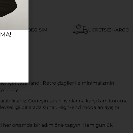
AY İADE VE DEĞIŞIM
ÜCRETSIZ KARGO
RMA!
 için tasarlandı. Retro çizgiler ile minimalizmin
ya aday.
ilirsiniz. Güneşin zararlı ışınlarına karşı tam koruma
evselliği bir arada sunar. High-end moda anlayışını
inizi her ortamda bir adım öne taşıyın. Hem günlük