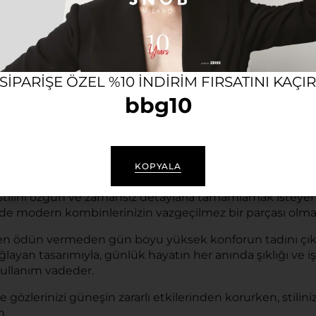
12 AYA VARAN TAKSIT SEÇENEĞI
KOL
 SIPARIŞE ÖZEL %10 INDIRIM FIRSATINI KAÇI
bbg10
Açıklama
KOPYALA
tilini özgün ve zamansız detaylarla tamamlamak isteyenler
 modern kombinlerinizin vazgeçilmez bir parçası olma
ten ödün vermeden gün boyu yüksek konforun tadını çıkarab
an tasarımıyla, günlük hayatın her anında şıklığı ve işl
kullanım vadeder.
le gözlerinizi güneşin zararlı etkilerinden korurken, stil
n.