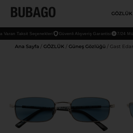
GÖZLÜK
n Taksit Seçenekleri
Güvenli Alışveriş Garantisi
7/24 Müşteri 
Ana Sayfa
/
GÖZLÜK
/
Güneş Gözlüğü
/ Gast Eda